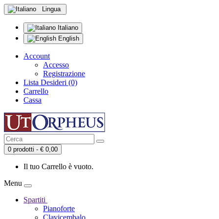
Lingua
Italiano
English
Account
Accesso
Registrazione
Lista Desideri (0)
Carrello
Cassa
0 prodotti - € 0,00
Il tuo Carrello è vuoto.
Menu
Spartiti
Pianoforte
Clavicembalo