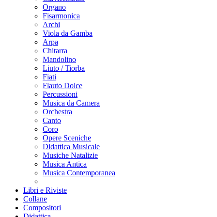
Organo
Fisarmonica
Archi
Viola da Gamba
Arpa
Chitarra
Mandolino
Liuto / Tiorba
Fiati
Flauto Dolce
Percussioni
Musica da Camera
Orchestra
Canto
Coro
Opere Sceniche
Didattica Musicale
Musiche Natalizie
Musica Antica
Musica Contemporanea
Libri e Riviste
Collane
Compositori
Didattica