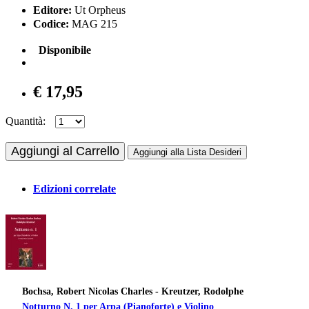
Editore:
Ut Orpheus
Codice:
MAG 215
Disponibile
€ 17,95
Quantità:
Aggiungi al Carrello
Aggiungi alla Lista Desideri
Edizioni correlate
Bochsa, Robert Nicolas Charles - Kreutzer, Rodolphe
Notturno N. 1 per Arpa (Pianoforte) e Violino