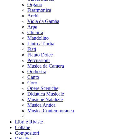
Organo
Fisarmonica
Archi
Viola da Gamba
Arpa
Chitarra
Mandolino
Liuto / Tiorba
Fiati
Flauto Dolce
Percussioni
Musica da Camera
Orchestra
Canto
Coro
Opere Sceniche
Didattica Musicale
Musiche Natalizie
Musica Antica
Musica Contemporanea
Libri e Riviste
Collane
Compositori
Didattica