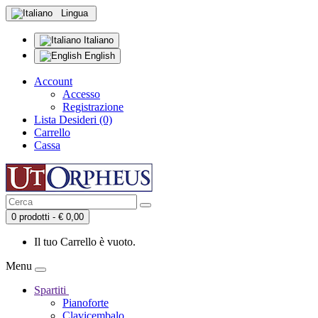
Lingua
Italiano
English
Account
Accesso
Registrazione
Lista Desideri (0)
Carrello
Cassa
0 prodotti - € 0,00
Il tuo Carrello è vuoto.
Menu
Spartiti
Pianoforte
Clavicembalo