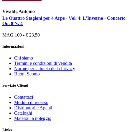
Vivaldi, Antonio
Le Quattro Stagioni per 4 Arpe - Vol. 4: L’Inverno - Concerto
Op. 8 N. 4
MAG 100 - € 23,50
Informazioni
Chi siamo
Termini e condizioni di vendita
Norme per la tutela della Privacy
Buoni Sconto
Servizio Clienti
Contattaci
Modulo di recesso
Distributori e Agenti
Cataloghi
Materiali a noleggio
Links