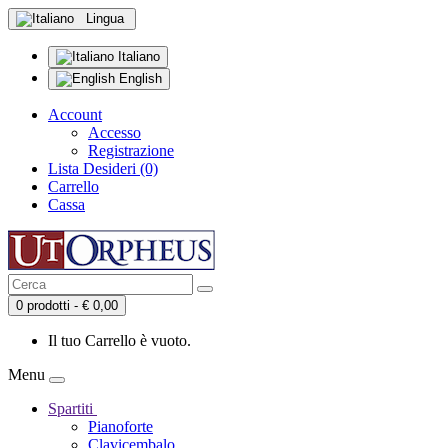
Lingua
Italiano
English
Account
Accesso
Registrazione
Lista Desideri (0)
Carrello
Cassa
0 prodotti - € 0,00
Il tuo Carrello è vuoto.
Menu
Spartiti
Pianoforte
Clavicembalo