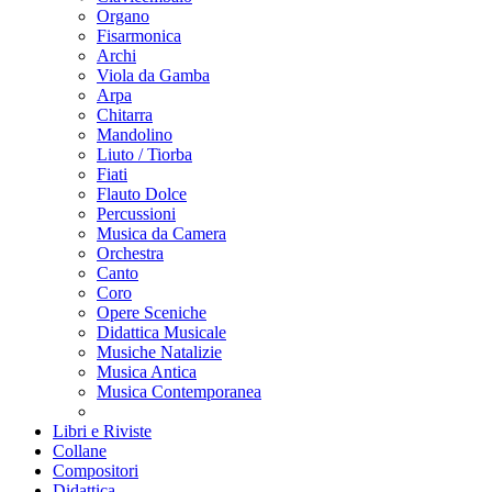
Organo
Fisarmonica
Archi
Viola da Gamba
Arpa
Chitarra
Mandolino
Liuto / Tiorba
Fiati
Flauto Dolce
Percussioni
Musica da Camera
Orchestra
Canto
Coro
Opere Sceniche
Didattica Musicale
Musiche Natalizie
Musica Antica
Musica Contemporanea
Libri e Riviste
Collane
Compositori
Didattica