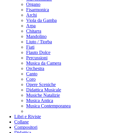
Organo
Fisarmonica
Archi
Viola da Gamba
Arpa
Chitarra
Mandolino
Liuto / Tiorba
Fiati
Flauto Dolce
Percussioni
Musica da Camera
Orchestra
Canto
Coro
Opere Sceniche
Didattica Musicale
Musiche Natalizie
Musica Antica
Musica Contemporanea
Libri e Riviste
Collane
Compositori
Didattica