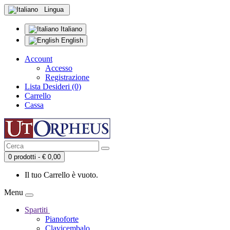
Lingua
Italiano
English
Account
Accesso
Registrazione
Lista Desideri (0)
Carrello
Cassa
0 prodotti - € 0,00
Il tuo Carrello è vuoto.
Menu
Spartiti
Pianoforte
Clavicembalo