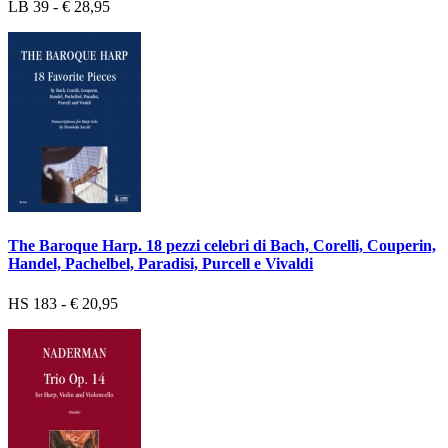
LB 39 - € 28,95
The Baroque Harp. 18 pezzi celebri di Bach, Corelli, Couperin,
Handel, Pachelbel, Paradisi, Purcell e Vivaldi
HS 183 - € 20,95