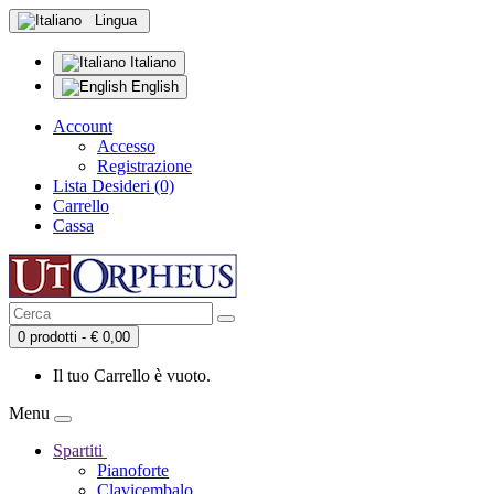
Lingua
Italiano
English
Account
Accesso
Registrazione
Lista Desideri (0)
Carrello
Cassa
0 prodotti - € 0,00
Il tuo Carrello è vuoto.
Menu
Spartiti
Pianoforte
Clavicembalo