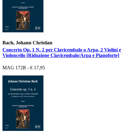
Bach, Johann Christian
Concerto Op. 1 N. 2 per Clavicembalo o Arpa, 2 Violini e
Violoncello [Riduzione Clavicembalo/Arpa e Pianoforte]
MAG 172R - € 17,95