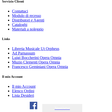
Servizio Clienti
Contattaci
Modulo di recesso
Distributori e Agenti
Cataloghi
Materiali a noleggio
Links
Libreria Musicale Ut Orpheus
Ad Parnassum
Luigi Boccherini Opera Omnia
Muzio Clementi Opera Omnia
Francesco Geminiani Opera Omnia
Il mio Account
Il mio Account
Elenco Ordini
Lista Desideri
Newsletter