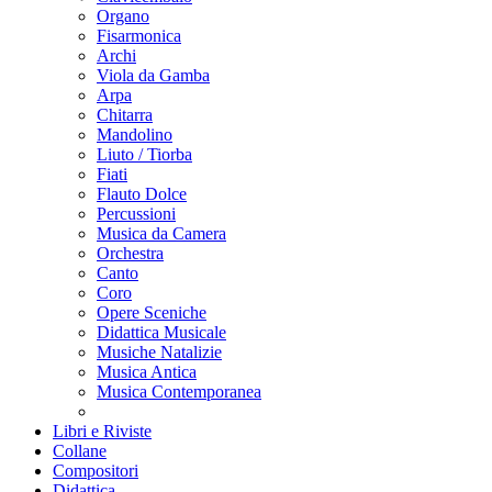
Organo
Fisarmonica
Archi
Viola da Gamba
Arpa
Chitarra
Mandolino
Liuto / Tiorba
Fiati
Flauto Dolce
Percussioni
Musica da Camera
Orchestra
Canto
Coro
Opere Sceniche
Didattica Musicale
Musiche Natalizie
Musica Antica
Musica Contemporanea
Libri e Riviste
Collane
Compositori
Didattica