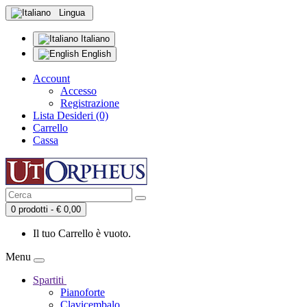
Lingua
Italiano
English
Account
Accesso
Registrazione
Lista Desideri (0)
Carrello
Cassa
0 prodotti - € 0,00
Il tuo Carrello è vuoto.
Menu
Spartiti
Pianoforte
Clavicembalo