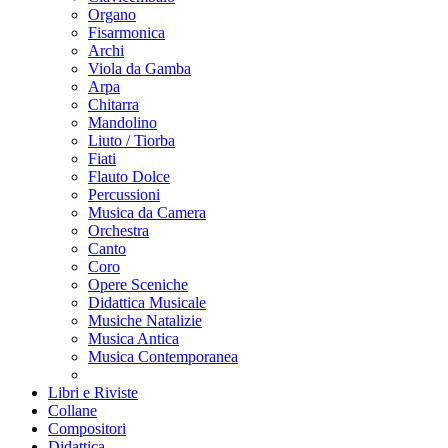
Organo
Fisarmonica
Archi
Viola da Gamba
Arpa
Chitarra
Mandolino
Liuto / Tiorba
Fiati
Flauto Dolce
Percussioni
Musica da Camera
Orchestra
Canto
Coro
Opere Sceniche
Didattica Musicale
Musiche Natalizie
Musica Antica
Musica Contemporanea
Libri e Riviste
Collane
Compositori
Didattica