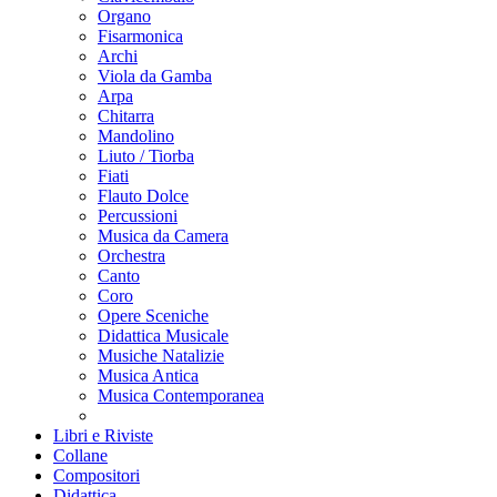
Organo
Fisarmonica
Archi
Viola da Gamba
Arpa
Chitarra
Mandolino
Liuto / Tiorba
Fiati
Flauto Dolce
Percussioni
Musica da Camera
Orchestra
Canto
Coro
Opere Sceniche
Didattica Musicale
Musiche Natalizie
Musica Antica
Musica Contemporanea
Libri e Riviste
Collane
Compositori
Didattica