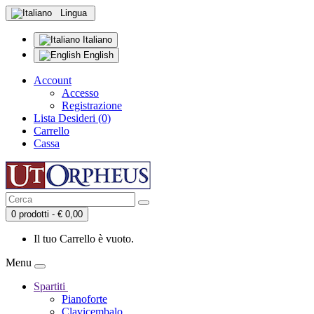
Lingua
Italiano
English
Account
Accesso
Registrazione
Lista Desideri (0)
Carrello
Cassa
0 prodotti - € 0,00
Il tuo Carrello è vuoto.
Menu
Spartiti
Pianoforte
Clavicembalo