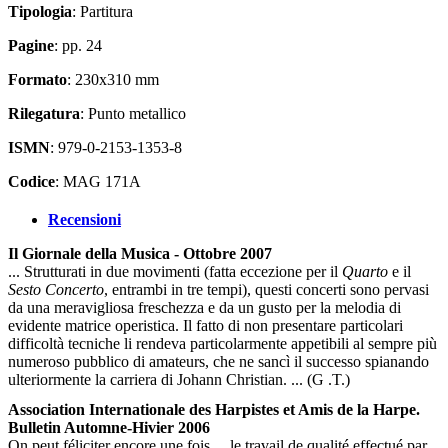
Tipologia
: Partitura
Pagine
: pp. 24
Formato
: 230x310 mm
Rilegatura
: Punto metallico
ISMN
: 979-0-2153-1353-8
Codice
: MAG 171A
Recensioni
Il Giornale della Musica - Ottobre 2007
... Strutturati in due movimenti (fatta eccezione per il
Quarto
e il
Sesto Concerto
, entrambi in tre tempi), questi concerti sono pervasi
da una meravigliosa freschezza e da un gusto per la melodia di
evidente matrice operistica. Il fatto di non presentare particolari
difficoltà tecniche li rendeva particolarmente appetibili al sempre più
numeroso pubblico di amateurs, che ne sancì il successo spianando
ulteriormente la carriera di Johann Christian. ... (G .T.)
Association Internationale des Harpistes et Amis de la Harpe.
Bulletin Automne-Hivier 2006
On peut féliciter encore une fois ... le travail de qualité effectué par