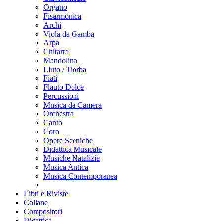
Organo
Fisarmonica
Archi
Viola da Gamba
Arpa
Chitarra
Mandolino
Liuto / Tiorba
Fiati
Flauto Dolce
Percussioni
Musica da Camera
Orchestra
Canto
Coro
Opere Sceniche
Didattica Musicale
Musiche Natalizie
Musica Antica
Musica Contemporanea
Libri e Riviste
Collane
Compositori
Didattica