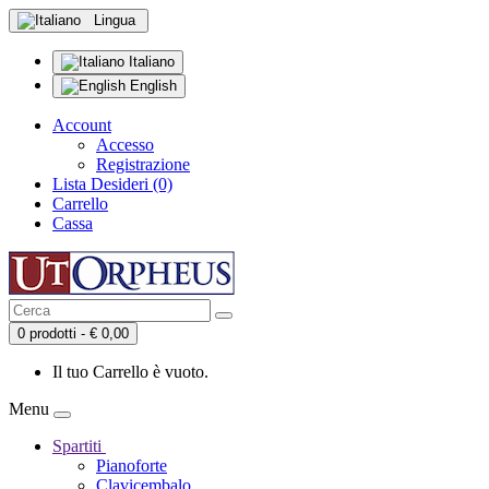
Lingua
Italiano
English
Account
Accesso
Registrazione
Lista Desideri (0)
Carrello
Cassa
0 prodotti - € 0,00
Il tuo Carrello è vuoto.
Menu
Spartiti
Pianoforte
Clavicembalo