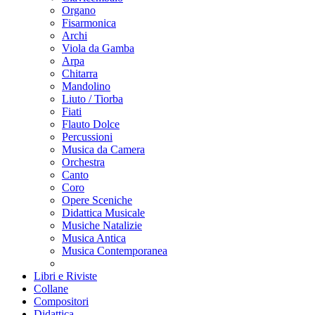
Organo
Fisarmonica
Archi
Viola da Gamba
Arpa
Chitarra
Mandolino
Liuto / Tiorba
Fiati
Flauto Dolce
Percussioni
Musica da Camera
Orchestra
Canto
Coro
Opere Sceniche
Didattica Musicale
Musiche Natalizie
Musica Antica
Musica Contemporanea
Libri e Riviste
Collane
Compositori
Didattica