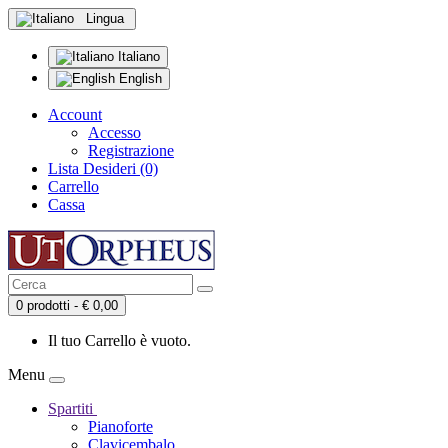
Lingua
Italiano
English
Account
Accesso
Registrazione
Lista Desideri (0)
Carrello
Cassa
0 prodotti - € 0,00
Il tuo Carrello è vuoto.
Menu
Spartiti
Pianoforte
Clavicembalo