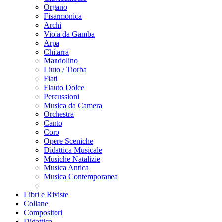
Organo
Fisarmonica
Archi
Viola da Gamba
Arpa
Chitarra
Mandolino
Liuto / Tiorba
Fiati
Flauto Dolce
Percussioni
Musica da Camera
Orchestra
Canto
Coro
Opere Sceniche
Didattica Musicale
Musiche Natalizie
Musica Antica
Musica Contemporanea
Libri e Riviste
Collane
Compositori
Didattica