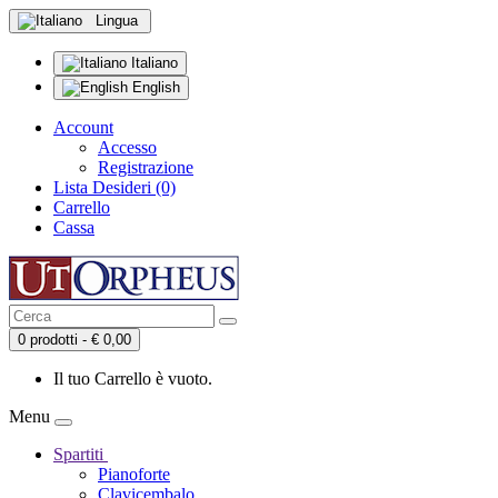
Lingua
Italiano
English
Account
Accesso
Registrazione
Lista Desideri (0)
Carrello
Cassa
0 prodotti - € 0,00
Il tuo Carrello è vuoto.
Menu
Spartiti
Pianoforte
Clavicembalo