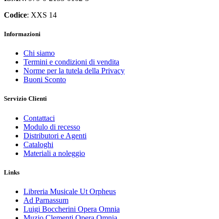
Codice
: XXS 14
Informazioni
Chi siamo
Termini e condizioni di vendita
Norme per la tutela della Privacy
Buoni Sconto
Servizio Clienti
Contattaci
Modulo di recesso
Distributori e Agenti
Cataloghi
Materiali a noleggio
Links
Libreria Musicale Ut Orpheus
Ad Parnassum
Luigi Boccherini Opera Omnia
Muzio Clementi Opera Omnia