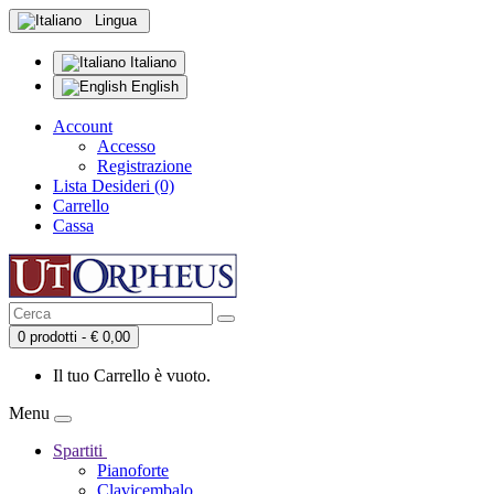
Lingua
Italiano
English
Account
Accesso
Registrazione
Lista Desideri (0)
Carrello
Cassa
0 prodotti - € 0,00
Il tuo Carrello è vuoto.
Menu
Spartiti
Pianoforte
Clavicembalo