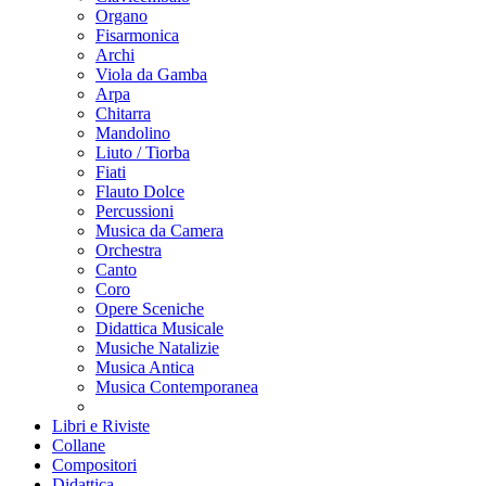
Organo
Fisarmonica
Archi
Viola da Gamba
Arpa
Chitarra
Mandolino
Liuto / Tiorba
Fiati
Flauto Dolce
Percussioni
Musica da Camera
Orchestra
Canto
Coro
Opere Sceniche
Didattica Musicale
Musiche Natalizie
Musica Antica
Musica Contemporanea
Libri e Riviste
Collane
Compositori
Didattica