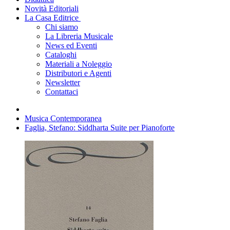
Novità Editoriali
La Casa Editrice
Chi siamo
La Libreria Musicale
News ed Eventi
Cataloghi
Materiali a Noleggio
Distributori e Agenti
Newsletter
Contattaci
Musica Contemporanea
Faglia, Stefano: Siddharta Suite per Pianoforte