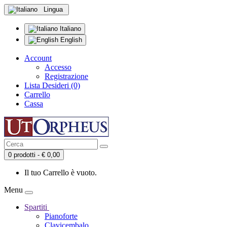
Lingua
Italiano
English
Account
Accesso
Registrazione
Lista Desideri (0)
Carrello
Cassa
0 prodotti - € 0,00
Il tuo Carrello è vuoto.
Menu
Spartiti
Pianoforte
Clavicembalo