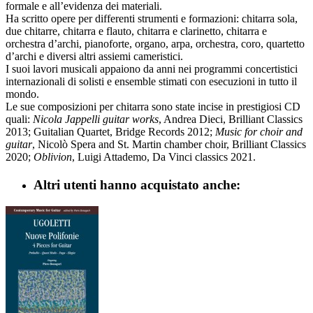
formale e all’evidenza dei materiali.
Ha scritto opere per differenti strumenti e formazioni: chitarra sola,
due chitarre, chitarra e flauto, chitarra e clarinetto, chitarra e
orchestra d’archi, pianoforte, organo, arpa, orchestra, coro, quartetto
d’archi e diversi altri assiemi cameristici.
I suoi lavori musicali appaiono da anni nei programmi concertistici
internazionali di solisti e ensemble stimati con esecuzioni in tutto il
mondo.
Le sue composizioni per chitarra sono state incise in prestigiosi CD
quali:
Nicola Jappelli guitar works
, Andrea Dieci, Brilliant Classics
2013; Guitalian Quartet, Bridge Records 2012;
Music for choir and
guitar
, Nicolò Spera and St. Martin chamber choir, Brilliant Classics
2020;
Oblivion
, Luigi Attademo, Da Vinci classics 2021.
Altri utenti hanno acquistato anche: