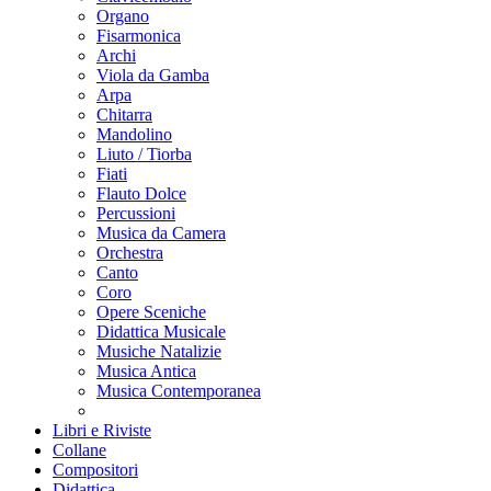
Organo
Fisarmonica
Archi
Viola da Gamba
Arpa
Chitarra
Mandolino
Liuto / Tiorba
Fiati
Flauto Dolce
Percussioni
Musica da Camera
Orchestra
Canto
Coro
Opere Sceniche
Didattica Musicale
Musiche Natalizie
Musica Antica
Musica Contemporanea
Libri e Riviste
Collane
Compositori
Didattica