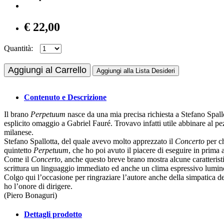
€ 22,00
Quantità:
Aggiungi al Carrello
Aggiungi alla Lista Desideri
Contenuto e Descrizione
Il brano
Perpetuum
nasce da una mia precisa richiesta a Stefano Spall
esplicito omaggio a Gabriel Fauré. Trovavo infatti utile abbinare al pez
milanese.
Stefano Spallotta, del quale avevo molto apprezzato il
Concerto
per ch
quintetto
Perpetuum
, che ho poi avuto il piacere di eseguire in prima
Come il
Concerto
, anche questo breve brano mostra alcune caratteristi
scrittura un linguaggio immediato ed anche un clima espressivo lumi
Colgo qui l’occasione per ringraziare l’autore anche della simpatica d
ho l’onore di dirigere.
(Piero Bonaguri)
Dettagli prodotto