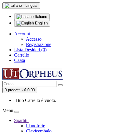
Lingua
Italiano
English
Account
Accesso
Registrazione
Lista Desideri (0)
Carrello
Cassa
0 prodotti - € 0,00
Il tuo Carrello è vuoto.
Menu
Spartiti
Pianoforte
Clavicembalo