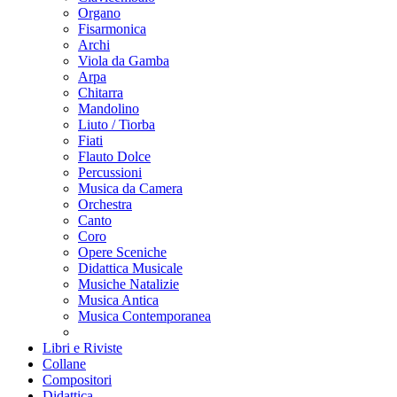
Organo
Fisarmonica
Archi
Viola da Gamba
Arpa
Chitarra
Mandolino
Liuto / Tiorba
Fiati
Flauto Dolce
Percussioni
Musica da Camera
Orchestra
Canto
Coro
Opere Sceniche
Didattica Musicale
Musiche Natalizie
Musica Antica
Musica Contemporanea
Libri e Riviste
Collane
Compositori
Didattica