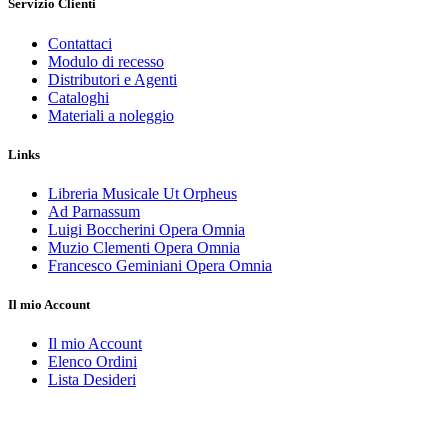
Servizio Clienti
Contattaci
Modulo di recesso
Distributori e Agenti
Cataloghi
Materiali a noleggio
Links
Libreria Musicale Ut Orpheus
Ad Parnassum
Luigi Boccherini Opera Omnia
Muzio Clementi Opera Omnia
Francesco Geminiani Opera Omnia
Il mio Account
Il mio Account
Elenco Ordini
Lista Desideri