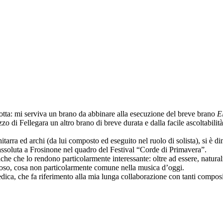
otta: mi serviva un brano da abbinare alla esecuzione del breve brano
E
zo di Fellegara un altro brano di breve durata e dalla facile ascoltabili
itarra ed archi (da lui composto ed eseguito nel ruolo di solista), si è 
 assoluta a Frosinone nel quadro del Festival “Corde di Primavera”.
che che lo rendono particolarmente interessante: oltre ad essere, naturalm
noso, cosa non particolarmente comune nella musica d’oggi.
edica, che fa riferimento alla mia lunga collaborazione con tanti compos