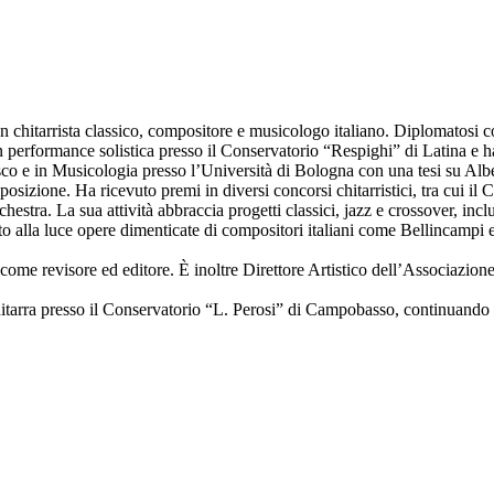
n chitarrista classico, compositore e musicologo italiano. Diplomatosi 
n performance solistica presso il Conservatorio “Respighi” di Latina e h
 e in Musicologia presso l’Università di Bologna con una tesi su Albe
posizione. Ha ricevuto premi in diversi concorsi chitarristici, tra cui i
hestra. La sua attività abbraccia progetti classici, jazz e crossover, inc
to alla luce opere dimenticate di compositori italiani come Bellincampi 
 come revisore ed editore. È inoltre Direttore Artistico dell’Associazio
hitarra presso il Conservatorio “L. Perosi” di Campobasso, continuando p