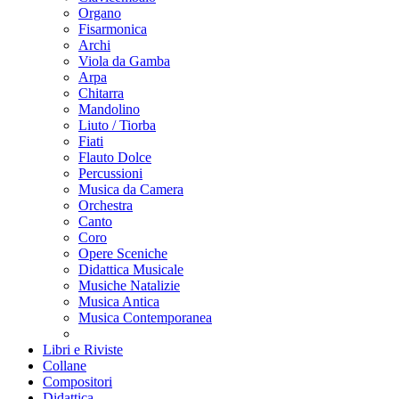
Organo
Fisarmonica
Archi
Viola da Gamba
Arpa
Chitarra
Mandolino
Liuto / Tiorba
Fiati
Flauto Dolce
Percussioni
Musica da Camera
Orchestra
Canto
Coro
Opere Sceniche
Didattica Musicale
Musiche Natalizie
Musica Antica
Musica Contemporanea
Libri e Riviste
Collane
Compositori
Didattica