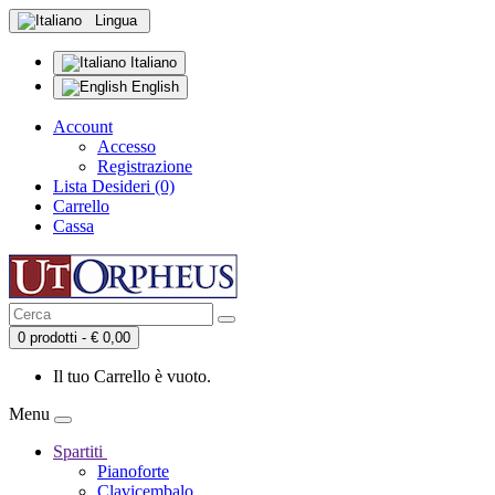
Lingua
Italiano
English
Account
Accesso
Registrazione
Lista Desideri (0)
Carrello
Cassa
0 prodotti - € 0,00
Il tuo Carrello è vuoto.
Menu
Spartiti
Pianoforte
Clavicembalo