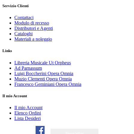
Servizio Clienti
Contattaci
Modulo di recesso
Distributori e Agenti
Cataloghi
Materiali a noleggio
Links
Libreria Musicale Ut Orpheus
Ad Parnassum
Luigi Boccherini Opera Omnia
Muzio Clementi Opera Omnia
Francesco Geminiani Opera Omnia
Il mio Account
Il mio Account
Elenco Ordini
Lista Desideri
Newsletter