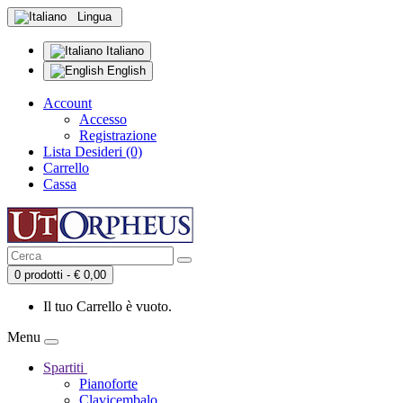
Lingua
Italiano
English
Account
Accesso
Registrazione
Lista Desideri (0)
Carrello
Cassa
0 prodotti - € 0,00
Il tuo Carrello è vuoto.
Menu
Spartiti
Pianoforte
Clavicembalo