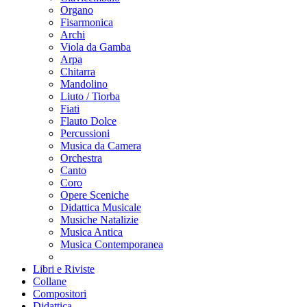
Organo
Fisarmonica
Archi
Viola da Gamba
Arpa
Chitarra
Mandolino
Liuto / Tiorba
Fiati
Flauto Dolce
Percussioni
Musica da Camera
Orchestra
Canto
Coro
Opere Sceniche
Didattica Musicale
Musiche Natalizie
Musica Antica
Musica Contemporanea
Libri e Riviste
Collane
Compositori
Didattica