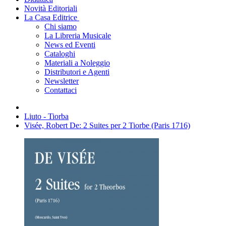
Novità Editoriali
La Casa Editrice
Chi siamo
La Libreria Musicale
News ed Eventi
Cataloghi
Materiali a Noleggio
Distributori e Agenti
Newsletter
Contattaci
Liuto - Tiorba
Visée, Robert De: 2 Suites per 2 Tiorbe (Paris 1716)