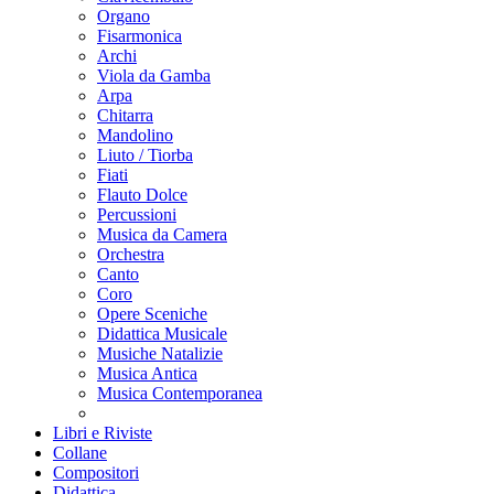
Organo
Fisarmonica
Archi
Viola da Gamba
Arpa
Chitarra
Mandolino
Liuto / Tiorba
Fiati
Flauto Dolce
Percussioni
Musica da Camera
Orchestra
Canto
Coro
Opere Sceniche
Didattica Musicale
Musiche Natalizie
Musica Antica
Musica Contemporanea
Libri e Riviste
Collane
Compositori
Didattica