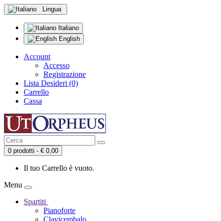
Lingua
Italiano
English
Account
Accesso
Registrazione
Lista Desideri (0)
Carrello
Cassa
0 prodotti - € 0,00
Il tuo Carrello è vuoto.
Menu
Spartiti
Pianoforte
Clavicembalo