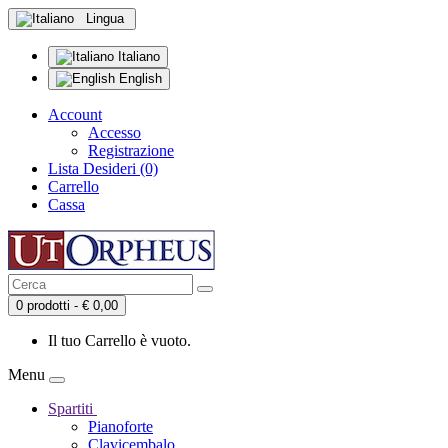
Lingua
Italiano
English
Account
Accesso
Registrazione
Lista Desideri (0)
Carrello
Cassa
0 prodotti - € 0,00
Il tuo Carrello è vuoto.
Menu
Spartiti
Pianoforte
Clavicembalo