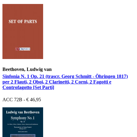
Beethoven, Ludwig van
Sinfonia N. 1 Op. 21 (trascr. Georg Schmitt - Öhringen 1817)
per 2 Flauti, 2 Oboi, 2 Clarinetti, 2 Corni, 2 Fagotti e
Controfagotto [Set Parti]
ACC 72B - € 46,95