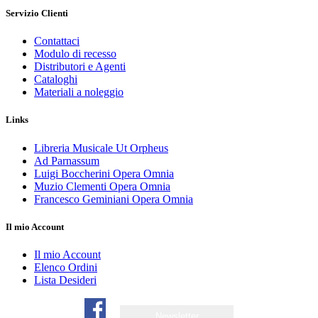
Servizio Clienti
Contattaci
Modulo di recesso
Distributori e Agenti
Cataloghi
Materiali a noleggio
Links
Libreria Musicale Ut Orpheus
Ad Parnassum
Luigi Boccherini Opera Omnia
Muzio Clementi Opera Omnia
Francesco Geminiani Opera Omnia
Il mio Account
Il mio Account
Elenco Ordini
Lista Desideri
Newsletter