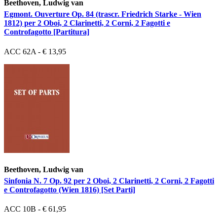
Beethoven, Ludwig van
Egmont. Ouverture Op. 84 (trascr. Friedrich Starke - Wien
1812) per 2 Oboi, 2 Clarinetti, 2 Corni, 2 Fagotti e
Controfagotto [Partitura]
ACC 62A - € 13,95
Beethoven, Ludwig van
Sinfonia N. 7 Op. 92 per 2 Oboi, 2 Clarinetti, 2 Corni, 2 Fagotti
e Controfagotto (Wien 1816) [Set Parti]
ACC 10B - € 61,95