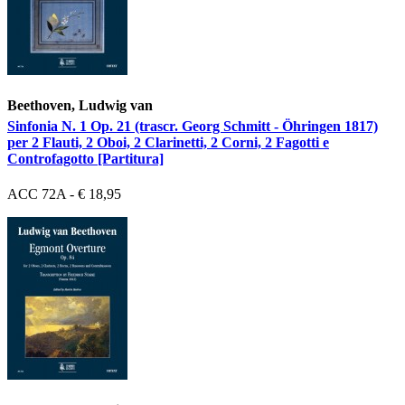
Beethoven, Ludwig van
Sinfonia N. 1 Op. 21 (trascr. Georg Schmitt - Öhringen 1817)
per 2 Flauti, 2 Oboi, 2 Clarinetti, 2 Corni, 2 Fagotti e
Controfagotto [Partitura]
ACC 72A - € 18,95