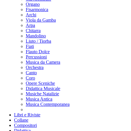
Organo
Fisarmonica
Archi
Viola da Gamba
Arpa
Chitarra
Mandolino
Liuto / Tiorba
Fiati
Flauto Dolce
Percussioni
Musica da Camera
Orchestra
Canto
Coro
Opere Sceniche
Didattica Musicale
Musiche Natalizie
Musica Antica
Musica Contemporanea
Libri e Riviste
Collane
Compositori
Didattica