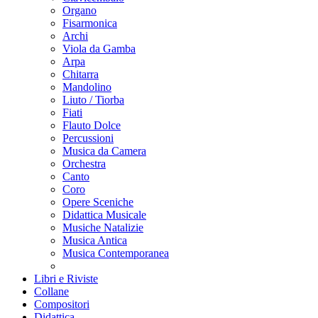
Organo
Fisarmonica
Archi
Viola da Gamba
Arpa
Chitarra
Mandolino
Liuto / Tiorba
Fiati
Flauto Dolce
Percussioni
Musica da Camera
Orchestra
Canto
Coro
Opere Sceniche
Didattica Musicale
Musiche Natalizie
Musica Antica
Musica Contemporanea
Libri e Riviste
Collane
Compositori
Didattica