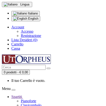
Lingua
Italiano
English
Account
Accesso
Registrazione
Lista Desideri (0)
Carrello
Cassa
0 prodotti - € 0,00
Il tuo Carrello è vuoto.
Menu
Spartiti
Pianoforte
Clavicembalo