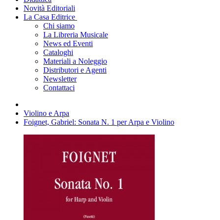
Novità Editoriali
La Casa Editrice
Chi siamo
La Libreria Musicale
News ed Eventi
Cataloghi
Materiali a Noleggio
Distributori e Agenti
Newsletter
Contattaci
Violino e Arpa
Foignet, Gabriel: Sonata N. 1 per Arpa e Violino