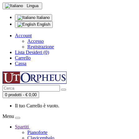
Lingua
Italiano
English
Account
Accesso
Registrazione
Lista Desideri (0)
Carrello
Cassa
0 prodotti - € 0,00
Il tuo Carrello è vuoto.
Menu
Spartiti
Pianoforte
Clavicembalo