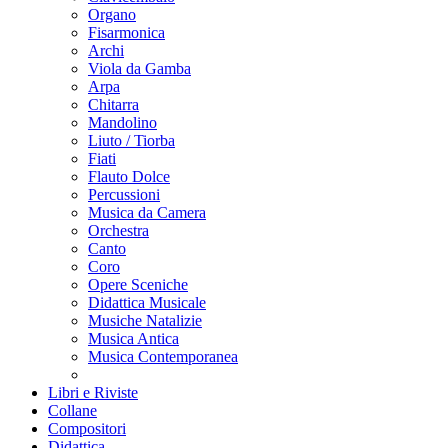
Organo
Fisarmonica
Archi
Viola da Gamba
Arpa
Chitarra
Mandolino
Liuto / Tiorba
Fiati
Flauto Dolce
Percussioni
Musica da Camera
Orchestra
Canto
Coro
Opere Sceniche
Didattica Musicale
Musiche Natalizie
Musica Antica
Musica Contemporanea
Libri e Riviste
Collane
Compositori
Didattica