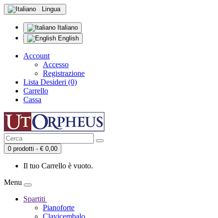
Lingua
Italiano
English
Account
Accesso
Registrazione
Lista Desideri (0)
Carrello
Cassa
0 prodotti - € 0,00
Il tuo Carrello è vuoto.
Menu
Spartiti
Pianoforte
Clavicembalo