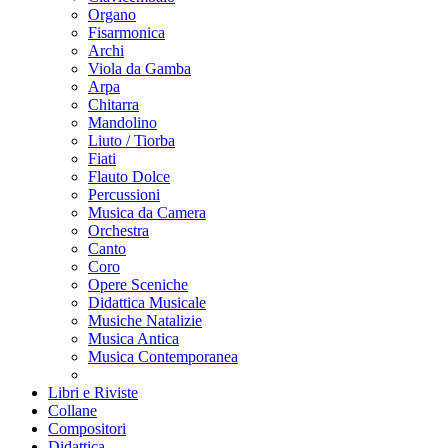
Organo
Fisarmonica
Archi
Viola da Gamba
Arpa
Chitarra
Mandolino
Liuto / Tiorba
Fiati
Flauto Dolce
Percussioni
Musica da Camera
Orchestra
Canto
Coro
Opere Sceniche
Didattica Musicale
Musiche Natalizie
Musica Antica
Musica Contemporanea
Libri e Riviste
Collane
Compositori
Didattica