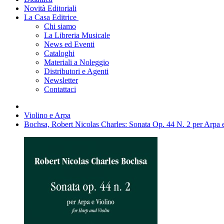
Novità Editoriali
La Casa Editrice
Chi siamo
La Libreria Musicale
News ed Eventi
Cataloghi
Materiali a Noleggio
Distributori e Agenti
Newsletter
Contattaci
Violino e Arpa
Bochsa, Robert Nicolas Charles: Sonata Op. 44 N. 2 per Arpa 