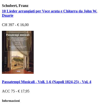
Schubert, Franz
10 Lieder arrangiati per Voce acuta e Chitarra da John W.
Duarte
CH 397 - € 16,00
Passatempi Musicali - Voll. 1-6 (Napoli 1824-25) - Vol. 4
ACC 75 - € 17,95
Informazioni