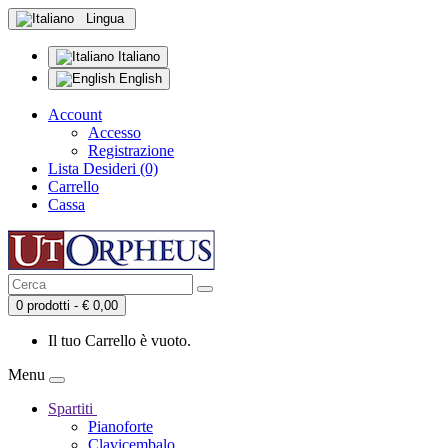
Lingua
Italiano
English
Account
Accesso
Registrazione
Lista Desideri (0)
Carrello
Cassa
0 prodotti - € 0,00
Il tuo Carrello è vuoto.
Menu
Spartiti
Pianoforte
Clavicembalo