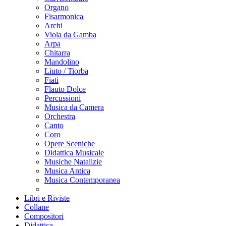
Organo
Fisarmonica
Archi
Viola da Gamba
Arpa
Chitarra
Mandolino
Liuto / Tiorba
Fiati
Flauto Dolce
Percussioni
Musica da Camera
Orchestra
Canto
Coro
Opere Sceniche
Didattica Musicale
Musiche Natalizie
Musica Antica
Musica Contemporanea
Libri e Riviste
Collane
Compositori
Didattica