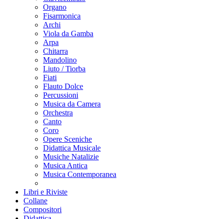
Organo
Fisarmonica
Archi
Viola da Gamba
Arpa
Chitarra
Mandolino
Liuto / Tiorba
Fiati
Flauto Dolce
Percussioni
Musica da Camera
Orchestra
Canto
Coro
Opere Sceniche
Didattica Musicale
Musiche Natalizie
Musica Antica
Musica Contemporanea
Libri e Riviste
Collane
Compositori
Didattica