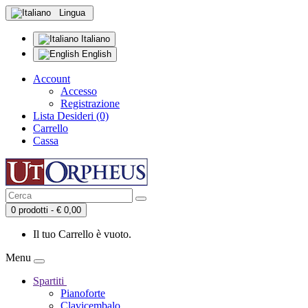
Lingua
Italiano
English
Account
Accesso
Registrazione
Lista Desideri (0)
Carrello
Cassa
0 prodotti - € 0,00
Il tuo Carrello è vuoto.
Menu
Spartiti
Pianoforte
Clavicembalo