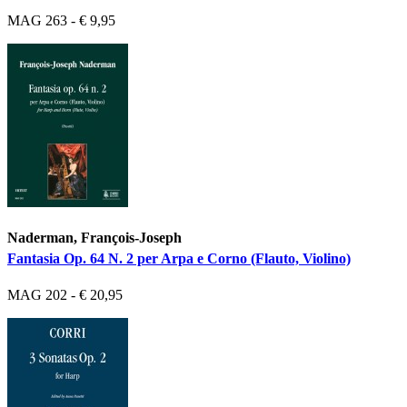
MAG 263 - € 9,95
Naderman, François-Joseph
Fantasia Op. 64 N. 2 per Arpa e Corno (Flauto, Violino)
MAG 202 - € 20,95