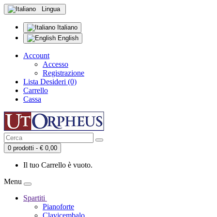
Lingua
Italiano
English
Account
Accesso
Registrazione
Lista Desideri (0)
Carrello
Cassa
0 prodotti - € 0,00
Il tuo Carrello è vuoto.
Menu
Spartiti
Pianoforte
Clavicembalo