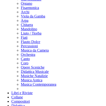
Organo
Fisarmonica
Archi
Viola da Gamba
Arpa
Chitarra
Mandolino
Liuto / Tiorba
Fiati
Flauto Dolce
Percussioni
Musica da Camera
Orchestra
Canto
Coro
Opere Sceniche
Didattica Musicale
Musiche Natalizie
Musica Antica
Musica Contemporanea
Libri e Riviste
Collane
Compositori
Didattica