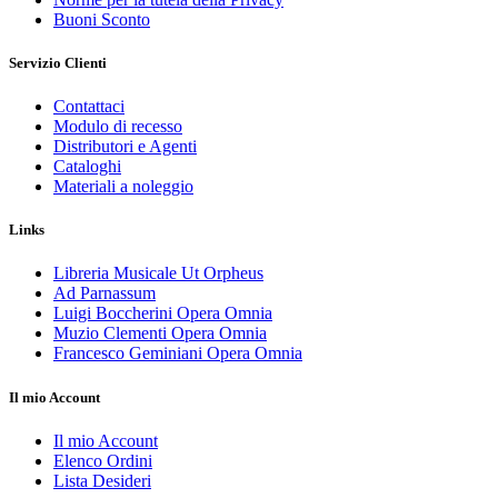
Buoni Sconto
Servizio Clienti
Contattaci
Modulo di recesso
Distributori e Agenti
Cataloghi
Materiali a noleggio
Links
Libreria Musicale Ut Orpheus
Ad Parnassum
Luigi Boccherini Opera Omnia
Muzio Clementi Opera Omnia
Francesco Geminiani Opera Omnia
Il mio Account
Il mio Account
Elenco Ordini
Lista Desideri