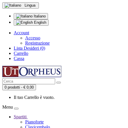
Lingua
Italiano
English
Account
Accesso
Registrazione
Lista Desideri (0)
Carrello
Cassa
0 prodotti - € 0,00
Il tuo Carrello è vuoto.
Menu
Spartiti
Pianoforte
Clavicembalo