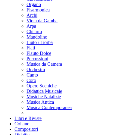
Organo
Fisarmonica
Archi
Viola da Gamba
Arpa
Chitarra
Mandolino
Liuto / Tiorba
Fiati
Flauto Dolce
Percussioni
Musica da Camera
Orchestra
Canto
Coro
Opere Sceniche
Didattica Musicale
Musiche Natalizie
Musica Antica
Musica Contemporanea
Libri e Riviste
Collane
Compositori
Didattica