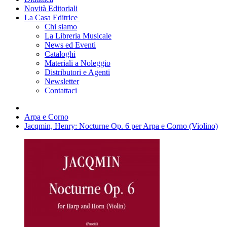
Novità Editoriali
La Casa Editrice
Chi siamo
La Libreria Musicale
News ed Eventi
Cataloghi
Materiali a Noleggio
Distributori e Agenti
Newsletter
Contattaci
Arpa e Corno
Jacqmin, Henry: Nocturne Op. 6 per Arpa e Corno (Violino)