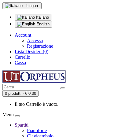
Lingua
Italiano
English
Account
Accesso
Registrazione
Lista Desideri (0)
Carrello
Cassa
0 prodotti - € 0,00
Il tuo Carrello è vuoto.
Menu
Spartiti
Pianoforte
Clavicembalo