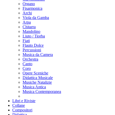
Organo
Fisarmonica
Archi
Viola da Gamba
Arpa
Chitarra
Mandolino
Liuto / Tiorba
Fiati
Flauto Dolce
Percussioni
Musica da Camera
Orchestra
Canto
Coro
Opere Sceniche
Didattica Musicale
Musiche Natalizie
Musica Antica
Musica Contemporanea
Libri e Riviste
Collane
Compositori
Didattica