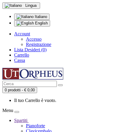
Lingua
Italiano
English
Account
Accesso
Registrazione
Lista Desideri (0)
Carrello
Cassa
0 prodotti - € 0,00
Il tuo Carrello è vuoto.
Menu
Spartiti
Pianoforte
Clavicembalo