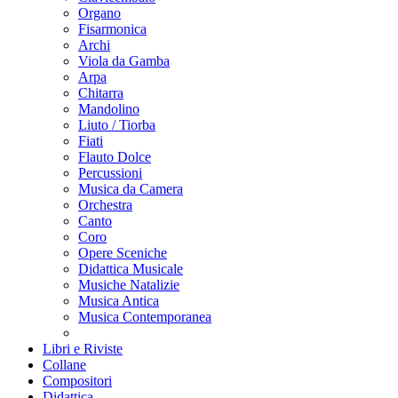
Organo
Fisarmonica
Archi
Viola da Gamba
Arpa
Chitarra
Mandolino
Liuto / Tiorba
Fiati
Flauto Dolce
Percussioni
Musica da Camera
Orchestra
Canto
Coro
Opere Sceniche
Didattica Musicale
Musiche Natalizie
Musica Antica
Musica Contemporanea
Libri e Riviste
Collane
Compositori
Didattica