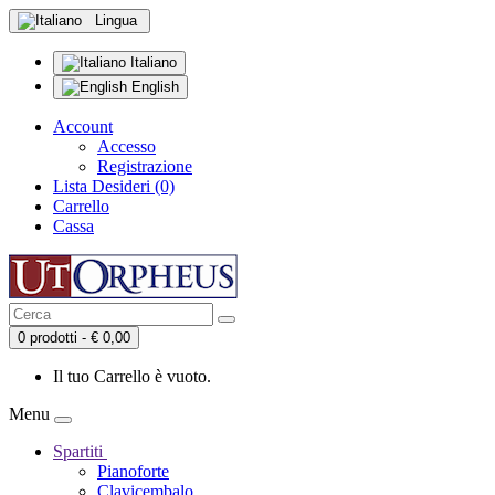
Lingua
Italiano
English
Account
Accesso
Registrazione
Lista Desideri (0)
Carrello
Cassa
0 prodotti - € 0,00
Il tuo Carrello è vuoto.
Menu
Spartiti
Pianoforte
Clavicembalo