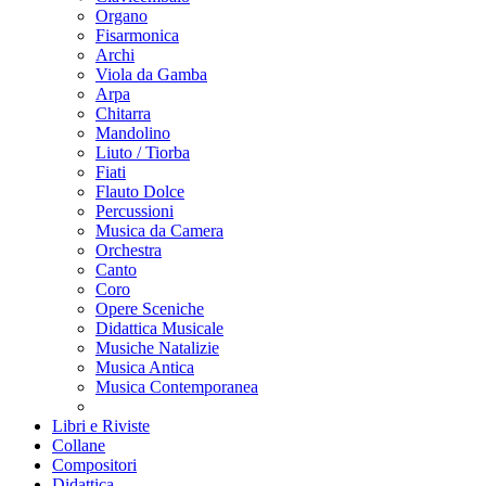
Organo
Fisarmonica
Archi
Viola da Gamba
Arpa
Chitarra
Mandolino
Liuto / Tiorba
Fiati
Flauto Dolce
Percussioni
Musica da Camera
Orchestra
Canto
Coro
Opere Sceniche
Didattica Musicale
Musiche Natalizie
Musica Antica
Musica Contemporanea
Libri e Riviste
Collane
Compositori
Didattica