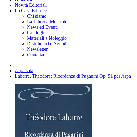
Novità Editoriali
La Casa Editrice
Chi siamo
La Libreria Musicale
News ed Eventi
Cataloghi
Materiali a Noleggio
Distributori e Agenti
Newsletter
Contattaci
Arpa sola
Labarre, Théodore: Ricordanza di Paganini Op. 51 per Arpa