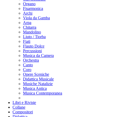
Organo
Fisarmonica
Archi
Viola da Gamba
Arpa
Chitarra
Mandolino
Liuto / Tiorba
Fiati
Flauto Dolce
Percussioni
Musica da Camera
Orchestra
Canto
Coro
Opere Sceniche
Didattica Musicale
Musiche Natalizie
Musica Antica
Musica Contemporanea
Libri e Riviste
Collane
Compositori
Didattica