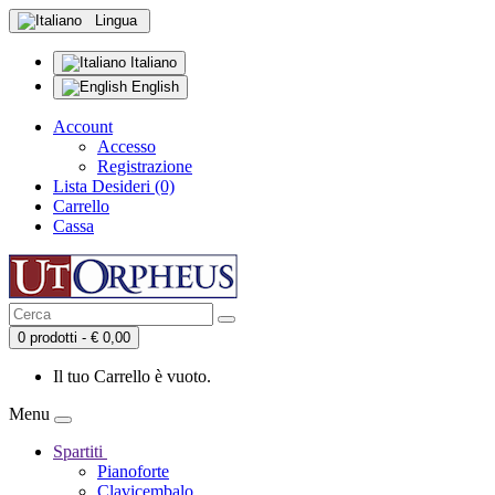
Lingua
Italiano
English
Account
Accesso
Registrazione
Lista Desideri (0)
Carrello
Cassa
0 prodotti - € 0,00
Il tuo Carrello è vuoto.
Menu
Spartiti
Pianoforte
Clavicembalo