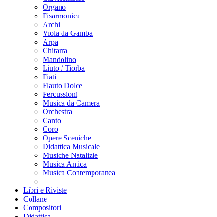
Organo
Fisarmonica
Archi
Viola da Gamba
Arpa
Chitarra
Mandolino
Liuto / Tiorba
Fiati
Flauto Dolce
Percussioni
Musica da Camera
Orchestra
Canto
Coro
Opere Sceniche
Didattica Musicale
Musiche Natalizie
Musica Antica
Musica Contemporanea
Libri e Riviste
Collane
Compositori
Didattica