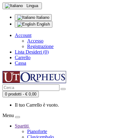
Lingua
Italiano
English
Account
Accesso
Registrazione
Lista Desideri (0)
Carrello
Cassa
0 prodotti - € 0,00
Il tuo Carrello è vuoto.
Menu
Spartiti
Pianoforte
Clavicembalo