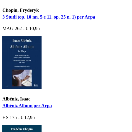
Chopin, Fryderyk
3 Studi (op. 10 nn. 5 e 11, op. 25 n. 1) per Arpa
MAG 262 - € 10,95
Albéniz, Isaac
Albéniz Album per Arpa
HS 175 - € 12,95