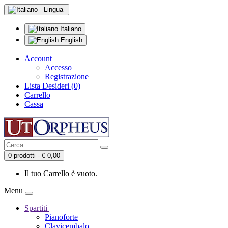
Lingua
Italiano
English
Account
Accesso
Registrazione
Lista Desideri (0)
Carrello
Cassa
0 prodotti - € 0,00
Il tuo Carrello è vuoto.
Menu
Spartiti
Pianoforte
Clavicembalo