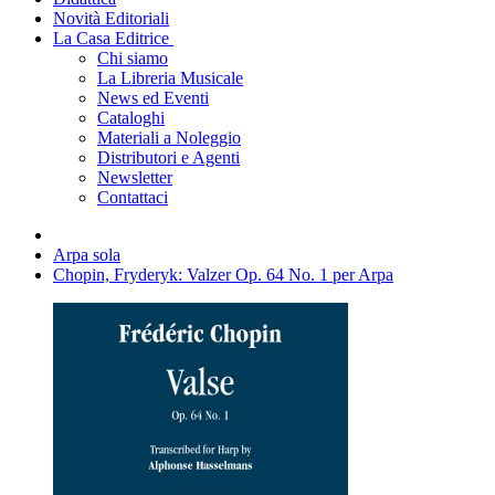
Novità Editoriali
La Casa Editrice
Chi siamo
La Libreria Musicale
News ed Eventi
Cataloghi
Materiali a Noleggio
Distributori e Agenti
Newsletter
Contattaci
Arpa sola
Chopin, Fryderyk: Valzer Op. 64 No. 1 per Arpa