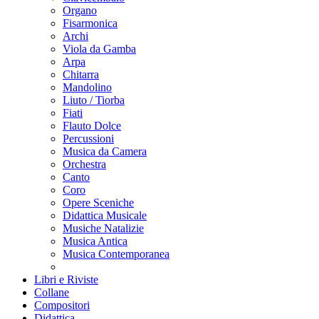
Organo
Fisarmonica
Archi
Viola da Gamba
Arpa
Chitarra
Mandolino
Liuto / Tiorba
Fiati
Flauto Dolce
Percussioni
Musica da Camera
Orchestra
Canto
Coro
Opere Sceniche
Didattica Musicale
Musiche Natalizie
Musica Antica
Musica Contemporanea
Libri e Riviste
Collane
Compositori
Didattica