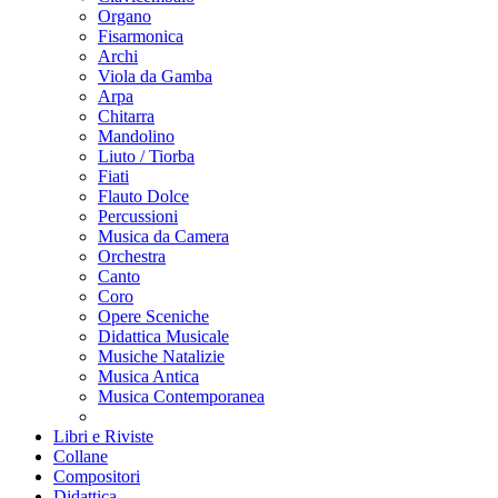
Organo
Fisarmonica
Archi
Viola da Gamba
Arpa
Chitarra
Mandolino
Liuto / Tiorba
Fiati
Flauto Dolce
Percussioni
Musica da Camera
Orchestra
Canto
Coro
Opere Sceniche
Didattica Musicale
Musiche Natalizie
Musica Antica
Musica Contemporanea
Libri e Riviste
Collane
Compositori
Didattica