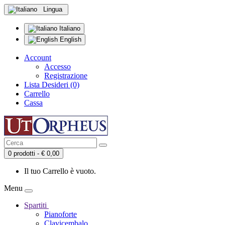
Lingua
Italiano
English
Account
Accesso
Registrazione
Lista Desideri (0)
Carrello
Cassa
0 prodotti - € 0,00
Il tuo Carrello è vuoto.
Menu
Spartiti
Pianoforte
Clavicembalo