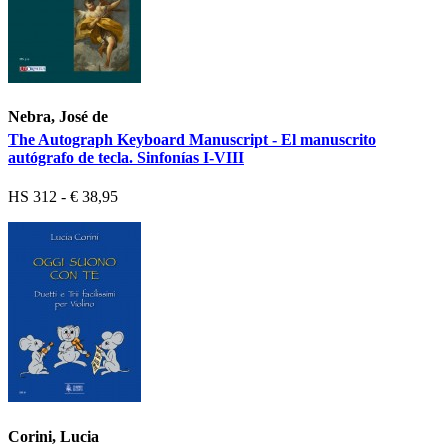
Nebra, José de
The Autograph Keyboard Manuscript - El manuscrito
autógrafo de tecla. Sinfonías I-VIII
HS 312 - € 38,95
Corini, Lucia