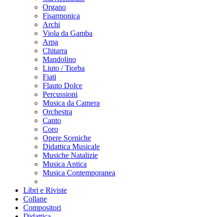
Organo
Fisarmonica
Archi
Viola da Gamba
Arpa
Chitarra
Mandolino
Liuto / Tiorba
Fiati
Flauto Dolce
Percussioni
Musica da Camera
Orchestra
Canto
Coro
Opere Sceniche
Didattica Musicale
Musiche Natalizie
Musica Antica
Musica Contemporanea
Libri e Riviste
Collane
Compositori
Didattica