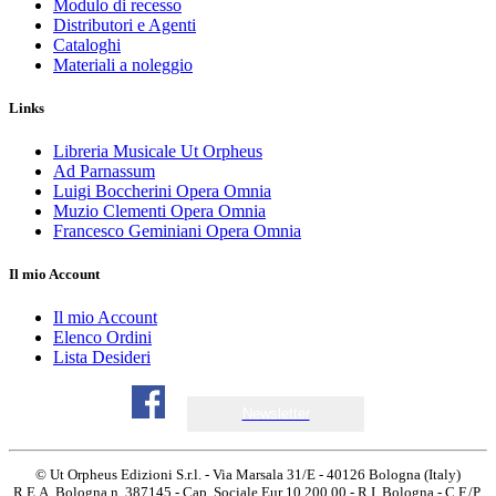
Modulo di recesso
Distributori e Agenti
Cataloghi
Materiali a noleggio
Links
Libreria Musicale Ut Orpheus
Ad Parnassum
Luigi Boccherini Opera Omnia
Muzio Clementi Opera Omnia
Francesco Geminiani Opera Omnia
Il mio Account
Il mio Account
Elenco Ordini
Lista Desideri
Newsletter
© Ut Orpheus Edizioni S.r.l. - Via Marsala 31/E - 40126 Bologna (Italy)
R.E.A. Bologna n. 387145 - Cap. Sociale Eur 10.200,00 - R.I. Bologna - C.F./P.