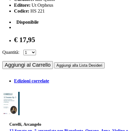
Editore:
Ut Orpheus
Codice:
HS 221
Disponibile
€ 17,95
Quantità:
Aggiungi al Carrello
Aggiungi alla Lista Desideri
Edizioni correlate
Corelli, Arcangelo
12 Sonate op. 5 arrangiate per Pianoforte, Organo, Arpa, Violino o