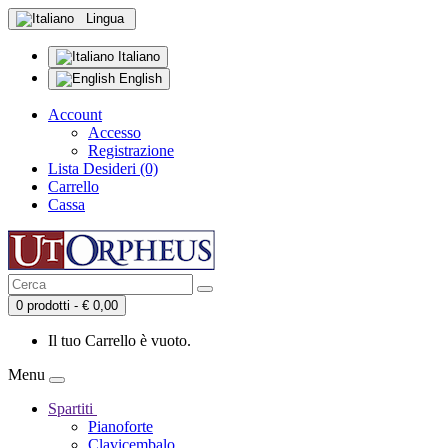
Lingua
Italiano
English
Account
Accesso
Registrazione
Lista Desideri (0)
Carrello
Cassa
0 prodotti - € 0,00
Il tuo Carrello è vuoto.
Menu
Spartiti
Pianoforte
Clavicembalo