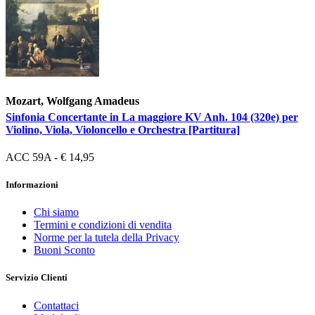
Mozart, Wolfgang Amadeus
Sinfonia Concertante in La maggiore KV Anh. 104 (320e) per
Violino, Viola, Violoncello e Orchestra [Partitura]
ACC 59A - € 14,95
Informazioni
Chi siamo
Termini e condizioni di vendita
Norme per la tutela della Privacy
Buoni Sconto
Servizio Clienti
Contattaci