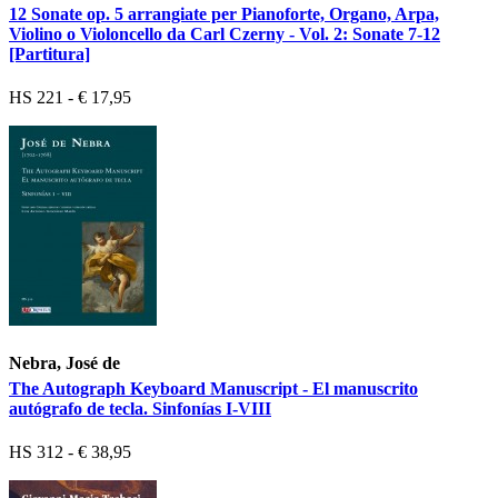
12 Sonate op. 5 arrangiate per Pianoforte, Organo, Arpa,
Violino o Violoncello da Carl Czerny - Vol. 2: Sonate 7-12
[Partitura]
HS 221 - € 17,95
Nebra, José de
The Autograph Keyboard Manuscript - El manuscrito
autógrafo de tecla. Sinfonías I-VIII
HS 312 - € 38,95