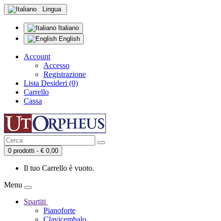
Lingua
Italiano
English
Account
Accesso
Registrazione
Lista Desideri (0)
Carrello
Cassa
0 prodotti - € 0,00
Il tuo Carrello è vuoto.
Menu
Spartiti
Pianoforte
Clavicembalo