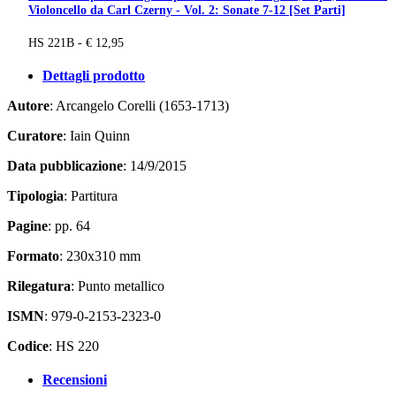
Violoncello da Carl Czerny - Vol. 2: Sonate 7-12 [Set Parti]
HS 221B - € 12,95
Dettagli prodotto
Autore
: Arcangelo Corelli (1653-1713)
Curatore
: Iain Quinn
Data pubblicazione
: 14/9/2015
Tipologia
: Partitura
Pagine
: pp. 64
Formato
: 230x310 mm
Rilegatura
: Punto metallico
ISMN
: 979-0-2153-2323-0
Codice
: HS 220
Recensioni