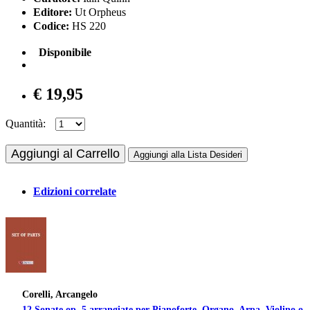
Editore:
Ut Orpheus
Codice:
HS 220
Disponibile
€ 19,95
Quantità:
Aggiungi al Carrello
Aggiungi alla Lista Desideri
Edizioni correlate
Corelli, Arcangelo
12 Sonate op. 5 arrangiate per Pianoforte, Organo, Arpa, Violino o