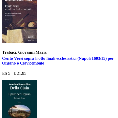
Trabaci, Giovanni Maria
Cento Versi sopra li otto finali ecclesiastici (Napoli 1603/15) per
Organo o Clavicembalo
ES 5 - € 21,95