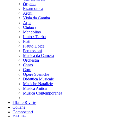
Organo
Fisarmonica
Archi
Viola da Gamba
Arpa
Chitarra
Mandolino
Liuto / Tiorba
Fiati
Flauto Dolce
Percussioni
Musica da Camera
Orchestra
Canto
Coro
Opere Sceniche
Didattica Musicale
Musiche Natalizie
Musica Antica
Musica Contemporanea
Libri e Riviste
Collane
Compositori
Didattica