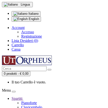
Lingua
Italiano
English
Account
Accesso
Registrazione
Lista Desideri (0)
Carrello
Cassa
0 prodotti - € 0,00
Il tuo Carrello è vuoto.
Menu
Spartiti
Pianoforte
Clavicembalo