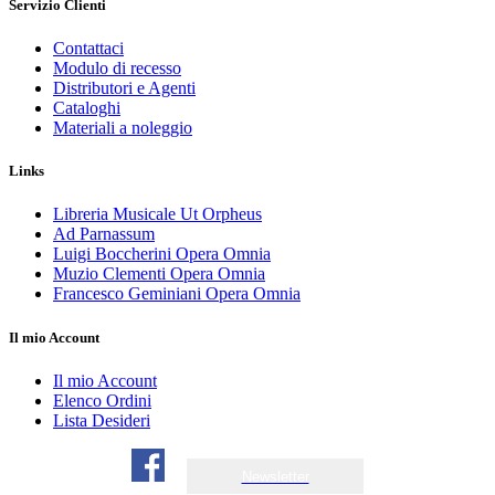
Servizio Clienti
Contattaci
Modulo di recesso
Distributori e Agenti
Cataloghi
Materiali a noleggio
Links
Libreria Musicale Ut Orpheus
Ad Parnassum
Luigi Boccherini Opera Omnia
Muzio Clementi Opera Omnia
Francesco Geminiani Opera Omnia
Il mio Account
Il mio Account
Elenco Ordini
Lista Desideri
Newsletter