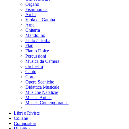
Organo
Fisarmonica
Archi
Viola da Gamba
Arpa
Chitarra
Mandolino
Liuto / Tiorba
Fiati
Flauto Dolce
Percussioni
Musica da Camera
Orchestra
Canto
Coro
Opere Sceniche
Didattica Musicale
Musiche Natalizie
Musica Antica
Musica Contemporanea
Libri e Riviste
Collane
Compositori
Didattica