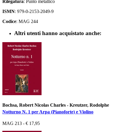
Rilegatura
: Punto metallico
ISMN
: 979-0-2153-2049-9
Codice
: MAG 244
Altri utenti hanno acquistato anche:
Bochsa, Robert Nicolas Charles - Kreutzer, Rodolphe
Notturno N. 1 per Arpa (Pianoforte) e Violino
MAG 213 - € 17,95