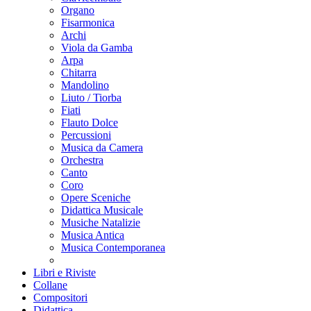
Organo
Fisarmonica
Archi
Viola da Gamba
Arpa
Chitarra
Mandolino
Liuto / Tiorba
Fiati
Flauto Dolce
Percussioni
Musica da Camera
Orchestra
Canto
Coro
Opere Sceniche
Didattica Musicale
Musiche Natalizie
Musica Antica
Musica Contemporanea
Libri e Riviste
Collane
Compositori
Didattica