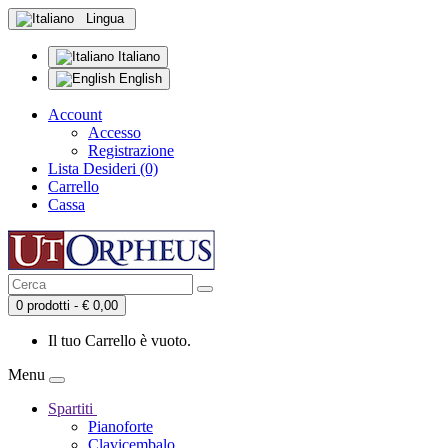
Lingua
Italiano
English
Account
Accesso
Registrazione
Lista Desideri (0)
Carrello
Cassa
0 prodotti - € 0,00
Il tuo Carrello è vuoto.
Menu
Spartiti
Pianoforte
Clavicembalo