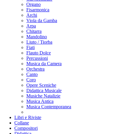
Organo
Fisarmonica
Archi
Viola da Gamba
Arpa
Chitarra
Mandolino
Liuto / Tiorba
Fiati
Flauto Dolce
Percussioni
Musica da Camera
Orchestra
Canto
Coro
Opere Sceniche
Didattica Musicale
Musiche Natalizie
Musica Antica
Musica Contemporanea
Libri e Riviste
Collane
Compositori
Didattica