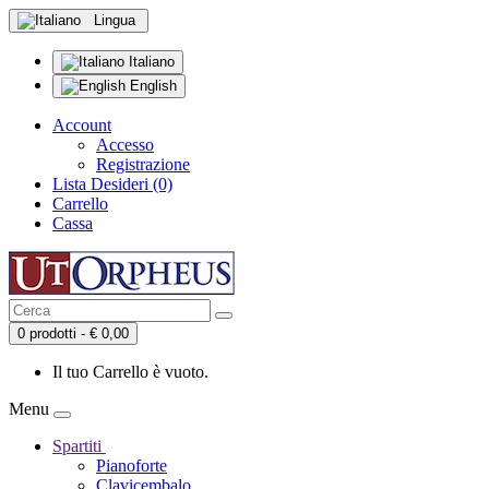
Lingua
Italiano
English
Account
Accesso
Registrazione
Lista Desideri (0)
Carrello
Cassa
0 prodotti - € 0,00
Il tuo Carrello è vuoto.
Menu
Spartiti
Pianoforte
Clavicembalo