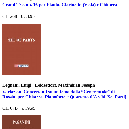
Grand Trio op. 16 per Flauto, Clarinetto (Viola) e Chitarra
CH 268 - € 33,95
Legnani, Luigi - Leidesdorf, Maximilian Joseph
Variazioni Concertanti su un tema dalla “Cenerentola” di
Rossini per Chitarra, Pianoforte e Quartetto d’Archi [Set Parti]
CH 67B - € 19,95