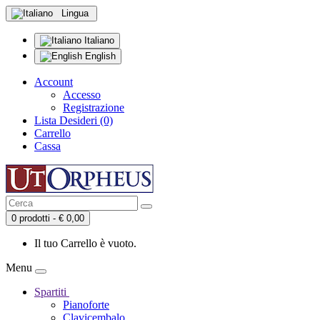
Lingua
Italiano
English
Account
Accesso
Registrazione
Lista Desideri (0)
Carrello
Cassa
0 prodotti - € 0,00
Il tuo Carrello è vuoto.
Menu
Spartiti
Pianoforte
Clavicembalo