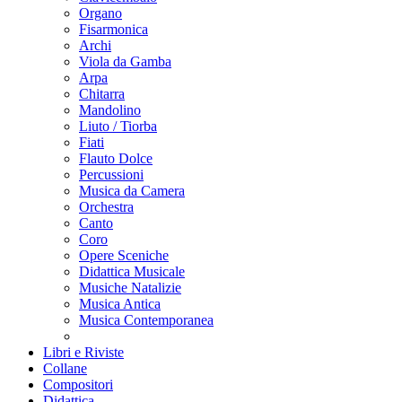
Organo
Fisarmonica
Archi
Viola da Gamba
Arpa
Chitarra
Mandolino
Liuto / Tiorba
Fiati
Flauto Dolce
Percussioni
Musica da Camera
Orchestra
Canto
Coro
Opere Sceniche
Didattica Musicale
Musiche Natalizie
Musica Antica
Musica Contemporanea
Libri e Riviste
Collane
Compositori
Didattica