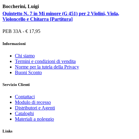
Boccherini, Luigi
Quintetto N. 7 in Mi minore (G 451) per 2 Violini, Viola,
Violoncello e Chitarra [Partitura]
PEB 33A - € 17,95
Informazioni
Chi siamo
Termini e condizioni di vendita
Norme per la tutela della Privacy
Buoni Sconto
Servizio Clienti
Contattaci
Modulo di recesso
Distributori e Agenti
Cataloghi
Materiali a noleggio
Links