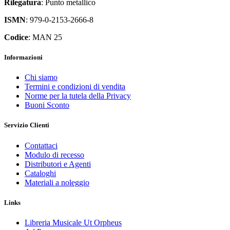
Rilegatura
: Punto metallico
ISMN
: 979-0-2153-2666-8
Codice
: MAN 25
Informazioni
Chi siamo
Termini e condizioni di vendita
Norme per la tutela della Privacy
Buoni Sconto
Servizio Clienti
Contattaci
Modulo di recesso
Distributori e Agenti
Cataloghi
Materiali a noleggio
Links
Libreria Musicale Ut Orpheus