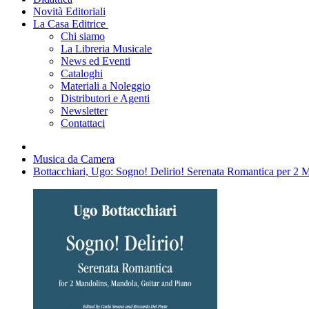
Novità Editoriali
La Casa Editrice
Chi siamo
La Libreria Musicale
News ed Eventi
Cataloghi
Materiali a Noleggio
Distributori e Agenti
Newsletter
Contattaci
Musica da Camera
Bottacchiari, Ugo: Sogno! Delirio! Serenata Romantica per 2 M