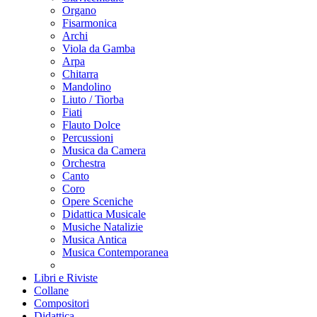
Organo
Fisarmonica
Archi
Viola da Gamba
Arpa
Chitarra
Mandolino
Liuto / Tiorba
Fiati
Flauto Dolce
Percussioni
Musica da Camera
Orchestra
Canto
Coro
Opere Sceniche
Didattica Musicale
Musiche Natalizie
Musica Antica
Musica Contemporanea
Libri e Riviste
Collane
Compositori
Didattica