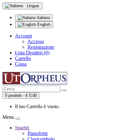
Lingua
Italiano
English
Account
Accesso
Registrazione
Lista Desideri (0)
Carrello
Cassa
0 prodotti - € 0,00
Il tuo Carrello è vuoto.
Menu
Spartiti
Pianoforte
Clavicembalo