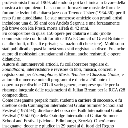
professionista fino al 1969, abbandonò poi la chimica in favore della
musica a tempo pieno. La sua unica formazione musicale formale
furono le lezioni di chitarra jazz con Terence Usher (1934-36); per il
resto fu un autodidatta. Le sue numerose amicizie con grandi artisti
includono una di 39 anni con Andrés Segovia e una forzatamente
più breve con Ida Presti, morta all'età di 42 anni.
Fu compositore di quasi 150 opere per chitarra e liuto (molte
commissionate con fondi forniti dall'Arts Council of Great Britain e
da altre fonti, ufficiali e private, sia nazionali che estere). Molti sono
stati pubblicati e quasi la metà sono stati registrati su disco. Fu anche
autore di moltissimi arrangiamenti (alcuni anche registrati) e opere
didattiche.
Autore di innumerevoli articoli, fu collaboratore regolare di
Soundboard
, intervistatore e revisore di libri, musica, concerti e
registrazioni per
Gramophone
,
Music Teacher
e
Classical Guitar
, e
autore di numerose note di programmi e di circa 250 note di
copertina per dischi e CD di vario genere, comprese quelle per la
ristampa integrale delle registrazioni di Julian Bream per la RCA (28
compact disc).
Come insegnante preparò molti studenti a carriere di successo, e fu
direttore della Cannington International Guitar Summer School and
Festival (1974-93), direttore del corso del Bath International Guitar
Festival (1994-95) e della Oatridge International Guitar Summer
School and Festival (vicino a Edimburgo, Scozia). Operò come
insegnante, docente e giudice in 29 paesi al di fuori del Regno