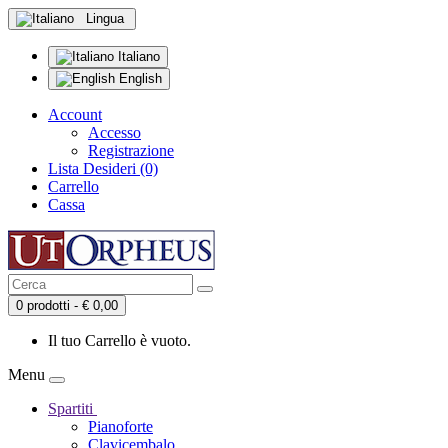
Lingua
Italiano
English
Account
Accesso
Registrazione
Lista Desideri (0)
Carrello
Cassa
0 prodotti - € 0,00
Il tuo Carrello è vuoto.
Menu
Spartiti
Pianoforte
Clavicembalo