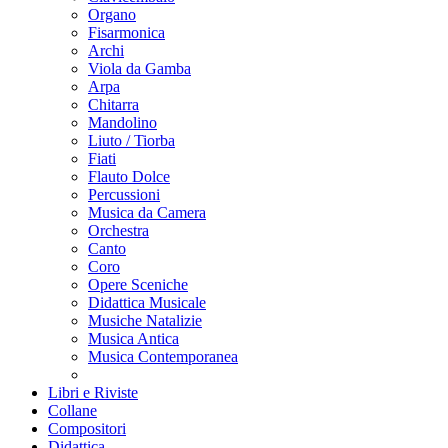
Organo
Fisarmonica
Archi
Viola da Gamba
Arpa
Chitarra
Mandolino
Liuto / Tiorba
Fiati
Flauto Dolce
Percussioni
Musica da Camera
Orchestra
Canto
Coro
Opere Sceniche
Didattica Musicale
Musiche Natalizie
Musica Antica
Musica Contemporanea
Libri e Riviste
Collane
Compositori
Didattica