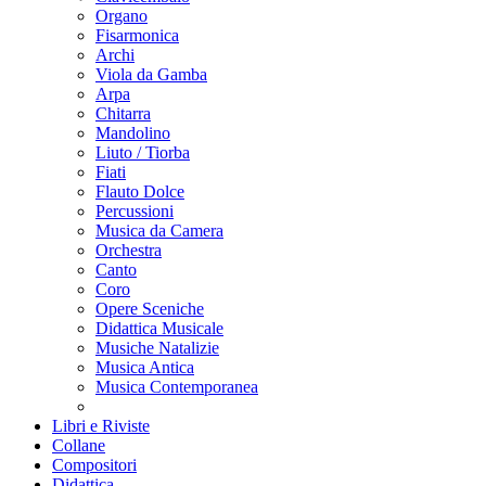
Organo
Fisarmonica
Archi
Viola da Gamba
Arpa
Chitarra
Mandolino
Liuto / Tiorba
Fiati
Flauto Dolce
Percussioni
Musica da Camera
Orchestra
Canto
Coro
Opere Sceniche
Didattica Musicale
Musiche Natalizie
Musica Antica
Musica Contemporanea
Libri e Riviste
Collane
Compositori
Didattica