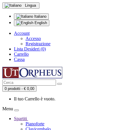
Lingua
Italiano
English
Account
Accesso
Registrazione
Lista Desideri (0)
Carrello
Cassa
0 prodotti - € 0,00
Il tuo Carrello è vuoto.
Menu
Spartiti
Pianoforte
Clavicembalo