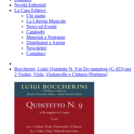
Novità Editoriali
La Casa Editrice
Chi siamo
La Libreria Musicale
News ed Eventi
Cataloghi
Materiali a Noleggio
Distributori e Agenti
Newsletter
Contattaci
Boccherini, Luigi: Quintetto N. 9 in Do maggiore (G 453) per
2 Violini, Viola, Violoncello e Chitarra [Partitura]