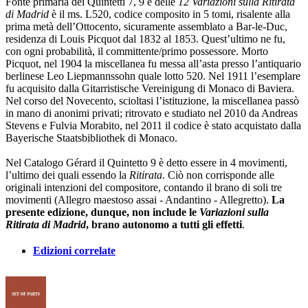
Fonte primaria dei Quintetti 7, 9 e delle
12 Variazioni sulla Ritirata
di Madrid
è il ms. L520, codice composito in 5 tomi, risalente alla
prima metà dell’Ottocento, sicuramente assemblato a Bar-le-Duc,
residenza di Louis Picquot dal 1832 al 1853. Quest’ultimo ne fu,
con ogni probabilità, il committente/primo possessore. Morto
Picquot, nel 1904 la miscellanea fu messa all’asta presso l’antiquario
berlinese Leo Liepmannssohn quale lotto 520. Nel 1911 l’esemplare
fu acquisito dalla Gitarristische Vereinigung di Monaco di Baviera.
Nel corso del Novecento, scioltasi l’istituzione, la miscellanea passò
in mano di anonimi privati; ritrovato e studiato nel 2010 da Andreas
Stevens e Fulvia Morabito, nel 2011 il codice è stato acquistato dalla
Bayerische Staatsbibliothek di Monaco.
Nel Catalogo Gérard il Quintetto 9 è detto essere in 4 movimenti,
l’ultimo dei quali essendo la
Ritirata
. Ciò non corrisponde alle
originali intenzioni del compositore, contando il brano di soli tre
movimenti (Allegro maestoso assai - Andantino - Allegretto).
La
presente edizione, dunque, non include le
Variazioni sulla
Ritirata di Madrid
, brano autonomo a tutti gli effetti
.
Edizioni correlate