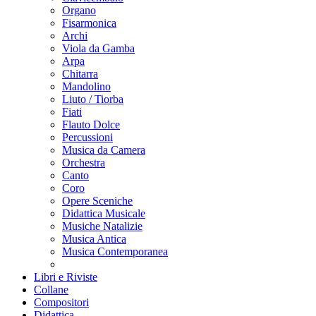
Organo
Fisarmonica
Archi
Viola da Gamba
Arpa
Chitarra
Mandolino
Liuto / Tiorba
Fiati
Flauto Dolce
Percussioni
Musica da Camera
Orchestra
Canto
Coro
Opere Sceniche
Didattica Musicale
Musiche Natalizie
Musica Antica
Musica Contemporanea
Libri e Riviste
Collane
Compositori
Didattica