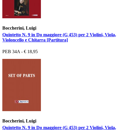
Boccherini, Luigi
Quintetto N. 9 in Do maggiore (G 453) per 2 Violini, Viola,
Violoncello e Chitarra [Partitura]
PEB 34A - € 18,95
Boccherini, Luigi
Quintetto N. 9 in Do maggiore (G 453) per 2 Violini, Viola,