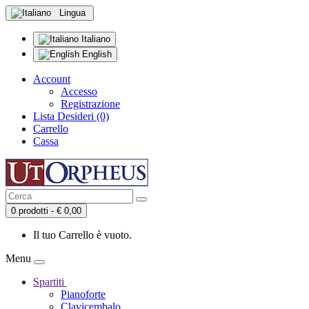
Lingua
Italiano
English
Account
Accesso
Registrazione
Lista Desideri (0)
Carrello
Cassa
0 prodotti - € 0,00
Il tuo Carrello è vuoto.
Menu
Spartiti
Pianoforte
Clavicembalo