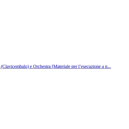
(Clavicembalo) e Orchestra [Materiale per l’esecuzione a n...