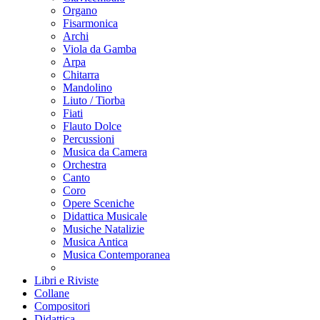
Organo
Fisarmonica
Archi
Viola da Gamba
Arpa
Chitarra
Mandolino
Liuto / Tiorba
Fiati
Flauto Dolce
Percussioni
Musica da Camera
Orchestra
Canto
Coro
Opere Sceniche
Didattica Musicale
Musiche Natalizie
Musica Antica
Musica Contemporanea
Libri e Riviste
Collane
Compositori
Didattica