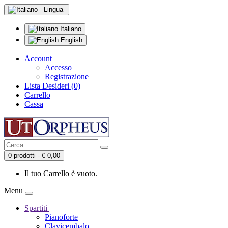
Lingua
Italiano
English
Account
Accesso
Registrazione
Lista Desideri (0)
Carrello
Cassa
0 prodotti - € 0,00
Il tuo Carrello è vuoto.
Menu
Spartiti
Pianoforte
Clavicembalo