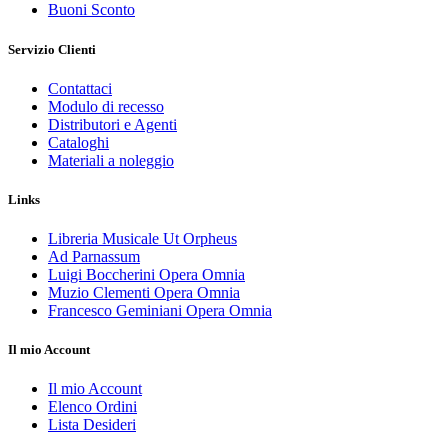
Buoni Sconto
Servizio Clienti
Contattaci
Modulo di recesso
Distributori e Agenti
Cataloghi
Materiali a noleggio
Links
Libreria Musicale Ut Orpheus
Ad Parnassum
Luigi Boccherini Opera Omnia
Muzio Clementi Opera Omnia
Francesco Geminiani Opera Omnia
Il mio Account
Il mio Account
Elenco Ordini
Lista Desideri