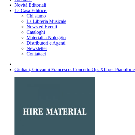
Novità Editoriali
La Casa Editrice
Chi siamo
La Libreria Musicale
News ed Eventi
Cataloghi
Materiali a Noleggio
Distributori e Agenti
Newsletter
Contattaci
Giuliani, Giovanni Francesco: Concerto Op. XII per Pianoforte 