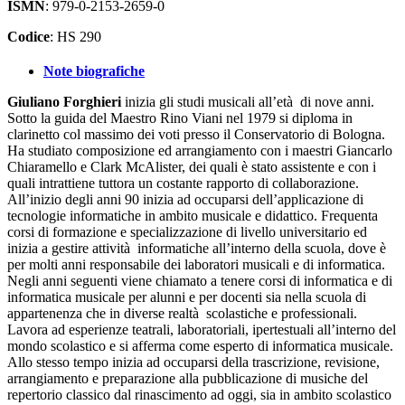
ISMN
: 979-0-2153-2659-0
Codice
: HS 290
Note biografiche
Giuliano Forghieri
inizia gli studi musicali all’età di nove anni.
Sotto la guida del Maestro Rino Viani nel 1979 si diploma in
clarinetto col massimo dei voti presso il Conservatorio di Bologna.
Ha studiato composizione ed arrangiamento con i maestri Giancarlo
Chiaramello e Clark McAlister, dei quali è stato assistente e con i
quali intrattiene tuttora un costante rapporto di collaborazione.
All’inizio degli anni 90 inizia ad occuparsi dell’applicazione di
tecnologie informatiche in ambito musicale e didattico. Frequenta
corsi di formazione e specializzazione di livello universitario ed
inizia a gestire attività informatiche all’interno della scuola, dove è
per molti anni responsabile dei laboratori musicali e di informatica.
Negli anni seguenti viene chiamato a tenere corsi di informatica e di
informatica musicale per alunni e per docenti sia nella scuola di
appartenenza che in diverse realtà scolastiche e professionali.
Lavora ad esperienze teatrali, laboratoriali, ipertestuali all’interno del
mondo scolastico e si afferma come esperto di informatica musicale.
Allo stesso tempo inizia ad occuparsi della trascrizione, revisione,
arrangiamento e preparazione alla pubblicazione di musiche del
repertorio classico dal rinascimento ad oggi, sia in ambito scolastico