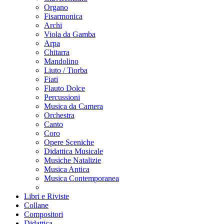
Organo
Fisarmonica
Archi
Viola da Gamba
Arpa
Chitarra
Mandolino
Liuto / Tiorba
Fiati
Flauto Dolce
Percussioni
Musica da Camera
Orchestra
Canto
Coro
Opere Sceniche
Didattica Musicale
Musiche Natalizie
Musica Antica
Musica Contemporanea
Libri e Riviste
Collane
Compositori
Didattica