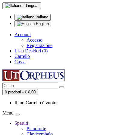
Lingua
Italiano
English
Account
Accesso
Registrazione
Lista Desideri (0)
Carrello
Cassa
0 prodotti - € 0,00
Il tuo Carrello è vuoto.
Menu
Spartiti
Pianoforte
Clavicembalo