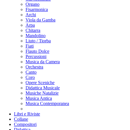
Organo
Fisarmonica
Archi
Viola da Gamba
Arpa
Chitarra
Mandolino
Liuto / Tiorba
Fiati
Flauto Dolce
Percussioni
Musica da Camera
Orchestra
Canto
Coro
Opere Sceniche
Didattica Musicale
Musiche Natalizie
Musica Antica
Musica Contemporanea
Libri e Riviste
Collane
Compositori
Didattica