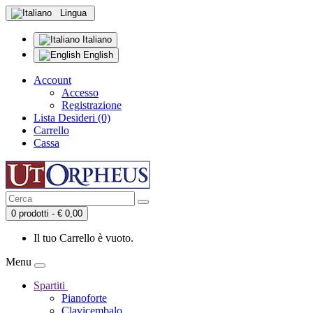
Lingua
Italiano
English
Account
Accesso
Registrazione
Lista Desideri (0)
Carrello
Cassa
0 prodotti - € 0,00
Il tuo Carrello è vuoto.
Menu
Spartiti
Pianoforte
Clavicembalo