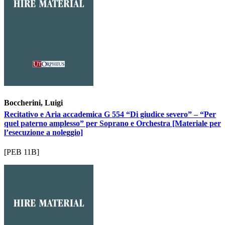
Boccherini, Luigi
Recitativo e Aria accademica G 554 “Di giudice severo” – “Per
quel paterno amplesso” per Soprano e Orchestra [Materiale per
l’esecuzione a noleggio]
[PEB 11B]