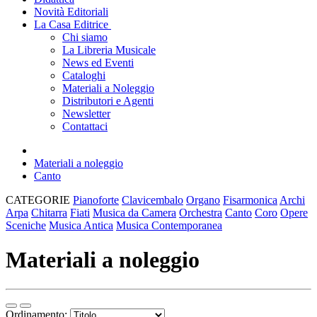
Novità Editoriali
La Casa Editrice
Chi siamo
La Libreria Musicale
News ed Eventi
Cataloghi
Materiali a Noleggio
Distributori e Agenti
Newsletter
Contattaci
Materiali a noleggio
Canto
CATEGORIE
Pianoforte
Clavicembalo
Organo
Fisarmonica
Archi
Arpa
Chitarra
Fiati
Musica da Camera
Orchestra
Canto
Coro
Opere
Sceniche
Musica Antica
Musica Contemporanea
Materiali a noleggio
Ordinamento: