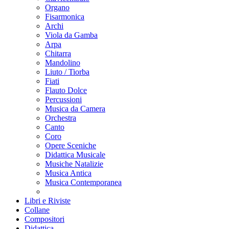
Organo
Fisarmonica
Archi
Viola da Gamba
Arpa
Chitarra
Mandolino
Liuto / Tiorba
Fiati
Flauto Dolce
Percussioni
Musica da Camera
Orchestra
Canto
Coro
Opere Sceniche
Didattica Musicale
Musiche Natalizie
Musica Antica
Musica Contemporanea
Libri e Riviste
Collane
Compositori
Didattica