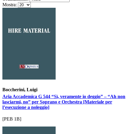
Mostra:
Boccherini, Luigi
Aria Accademica G 544 “Sì, veramente io deggio” – “Ah non
lasciarmi, no” per Soprano e Orchestra [Materiale per
l’esecuzione a noleggio]
[PEB 1B]