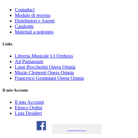
Contattaci
Modulo di recesso
Distributori e Agenti
Cataloghi
Materiali a noleggio
Links
Libreria Musicale Ut Orpheus
Ad Parnassum
Luigi Boccherini Opera Omnia
Muzio Clementi Opera Omnia
Francesco Geminiani Opera Omnia
Il mio Account
Il mio Account
Elenco Ordini
Lista Desideri
Newsletter