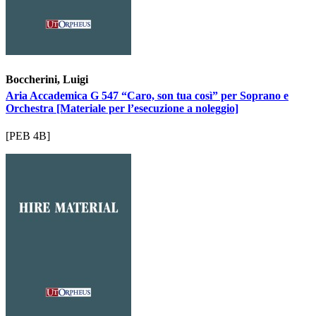
Boccherini, Luigi
Aria Accademica G 547 “Caro, son tua così” per Soprano e
Orchestra [Materiale per l’esecuzione a noleggio]
[PEB 4B]