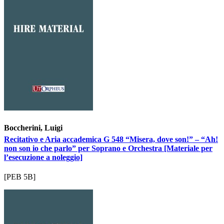
Boccherini, Luigi
Recitativo e Aria accademica G 548 “Misera, dove son!” – “Ah!
non son io che parlo” per Soprano e Orchestra [Materiale per
l’esecuzione a noleggio]
[PEB 5B]