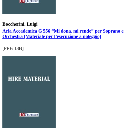
Boccherini, Luigi
Aria Accademica G 556 “Mi dona, mi rende” per Soprano e
Orchestra [Materiale per l’esecuzione a noleggio]
[PEB 13B]