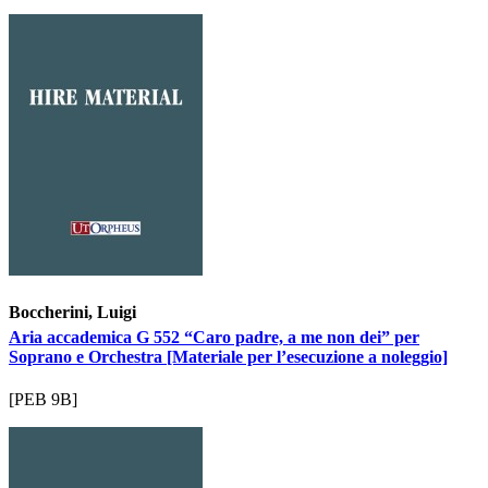
Boccherini, Luigi
Aria accademica G 552 “Caro padre, a me non dei” per
Soprano e Orchestra [Materiale per l’esecuzione a noleggio]
[PEB 9B]