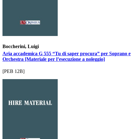
Boccherini, Luigi
Aria accademica G 555 “Tu di saper procura” per Soprano e
Orchestra [Materiale per l’esecuzione a noleggio]
[PEB 12B]