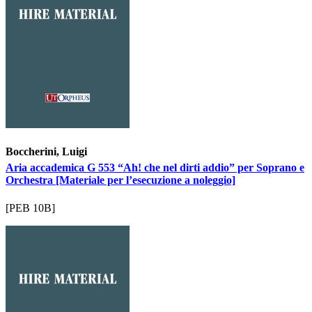
Boccherini, Luigi
Aria accademica G 553 “Ah! che nel dirti addio” per Soprano e
Orchestra [Materiale per l’esecuzione a noleggio]
[PEB 10B]