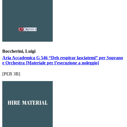
Boccherini, Luigi
Aria Accademica G 546 “Deh respirar lasciatemi” per Soprano
e Orchestra [Materiale per l’esecuzione a noleggio]
[PEB 3B]