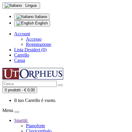
Lingua
Italiano
English
Account
Accesso
Registrazione
Lista Desideri (0)
Carrello
Cassa
0 prodotti - € 0,00
Il tuo Carrello è vuoto.
Menu
Spartiti
Pianoforte
Clavicembalo