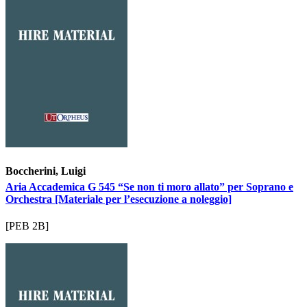
Boccherini, Luigi
Aria Accademica G 545 “Se non ti moro allato” per Soprano e
Orchestra [Materiale per l’esecuzione a noleggio]
[PEB 2B]