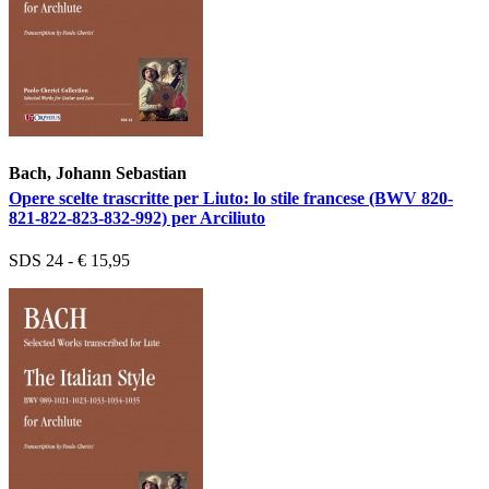
Bach, Johann Sebastian
Opere scelte trascritte per Liuto: lo stile francese (BWV 820-
821-822-823-832-992) per Arciliuto
SDS 24 - € 15,95