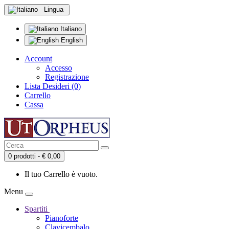
Lingua
Italiano
English
Account
Accesso
Registrazione
Lista Desideri (0)
Carrello
Cassa
0 prodotti - € 0,00
Il tuo Carrello è vuoto.
Menu
Spartiti
Pianoforte
Clavicembalo