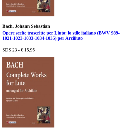
Bach, Johann Sebastian
Opere scelte trascritte per Liuto: lo stile italiano (BWV 989-
1021-1023-1033-1034-1035) per Arciliuto
SDS 23 - € 15,95