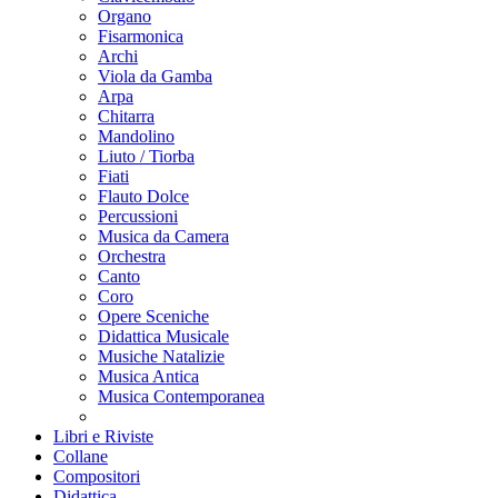
Organo
Fisarmonica
Archi
Viola da Gamba
Arpa
Chitarra
Mandolino
Liuto / Tiorba
Fiati
Flauto Dolce
Percussioni
Musica da Camera
Orchestra
Canto
Coro
Opere Sceniche
Didattica Musicale
Musiche Natalizie
Musica Antica
Musica Contemporanea
Libri e Riviste
Collane
Compositori
Didattica