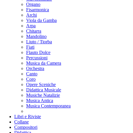
Organo
Fisarmonica
Archi
Viola da Gamba
Arpa
Chitarra
Mandolino
Liuto / Tiorba
Fiati
Flauto Dolce
Percussioni
Musica da Camera
Orchestra
Canto
Coro
Opere Sceniche
Didattica Musicale
Musiche Natalizie
Musica Antica
Musica Contemporanea
Libri e Riviste
Collane
Compositori
Didattica