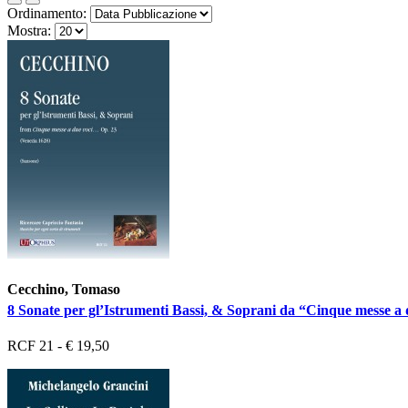
Ordinamento:
Mostra:
Cecchino, Tomaso
8 Sonate per gl’Istrumenti Bassi, & Soprani da “Cinque messe a
RCF 21 - € 19,50