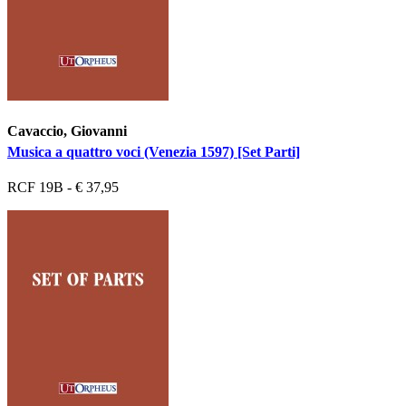
Cavaccio, Giovanni
Musica a quattro voci (Venezia 1597) [Set Parti]
RCF 19B - € 37,95