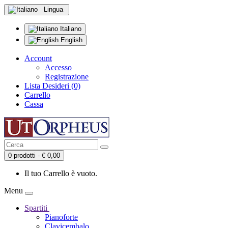
Lingua
Italiano
English
Account
Accesso
Registrazione
Lista Desideri (0)
Carrello
Cassa
0 prodotti - € 0,00
Il tuo Carrello è vuoto.
Menu
Spartiti
Pianoforte
Clavicembalo