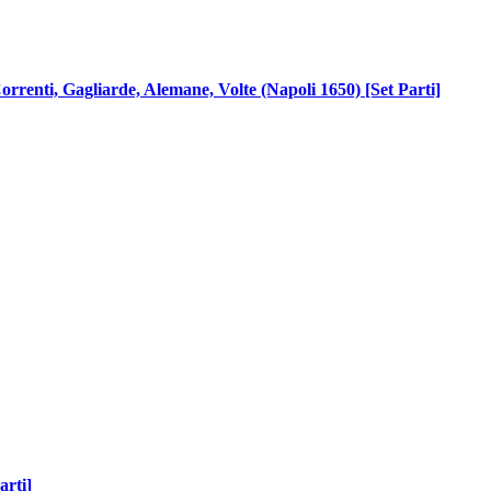
Correnti, Gagliarde, Alemane, Volte (Napoli 1650) [Set Parti]
arti]