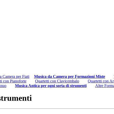
a Camera per Fiati
Musica da Camera per Formazioni Miste
ti con Pianoforte
Quartetti con Clavicembalo
Quartetti con A
inuo
Musica Antica per ogni sorta di strumenti
Altre Form
 strumenti