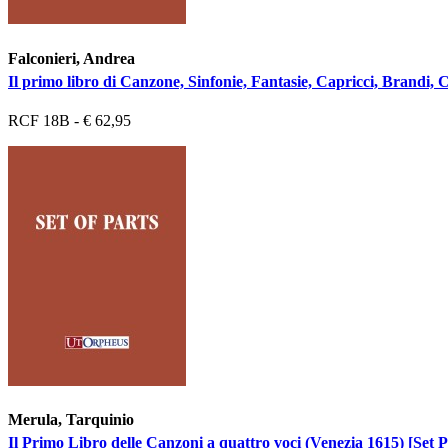
Falconieri, Andrea
Il primo libro di Canzone, Sinfonie, Fantasie, Capricci, Brandi, 
RCF 18B - € 62,95
Merula, Tarquinio
Il Primo Libro delle Canzoni a quattro voci (Venezia 1615) [Set P