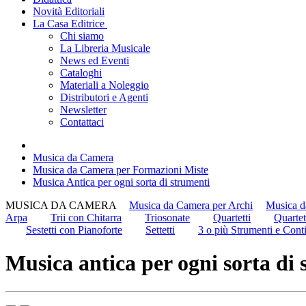
Novità Editoriali
La Casa Editrice
Chi siamo
La Libreria Musicale
News ed Eventi
Cataloghi
Materiali a Noleggio
Distributori e Agenti
Newsletter
Contattaci
Musica da Camera
Musica da Camera per Formazioni Miste
Musica Antica per ogni sorta di strumenti
MUSICA DA CAMERA
Musica da Camera per Archi
Musica d
Arpa
Trii con Chitarra
Triosonate
Quartetti
Quartet
Sestetti con Pianoforte
Settetti
3 o più Strumenti e Cont
Musica antica per ogni sorta di