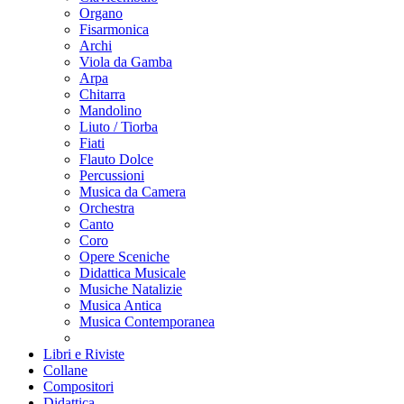
Organo
Fisarmonica
Archi
Viola da Gamba
Arpa
Chitarra
Mandolino
Liuto / Tiorba
Fiati
Flauto Dolce
Percussioni
Musica da Camera
Orchestra
Canto
Coro
Opere Sceniche
Didattica Musicale
Musiche Natalizie
Musica Antica
Musica Contemporanea
Libri e Riviste
Collane
Compositori
Didattica