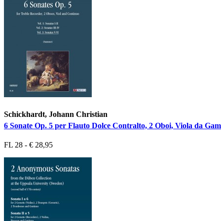
Schickhardt, Johann Christian
6 Sonate Op. 5 per Flauto Dolce Contralto, 2 Oboi, Viola da Gam
FL 28 - € 28,95