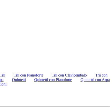
Trii
Trii con Pianoforte
Trii con Clavicembalo
Trii con
rpa
Quintetti
Quintetti con Pianoforte
Quintetti con Arpa
ioni