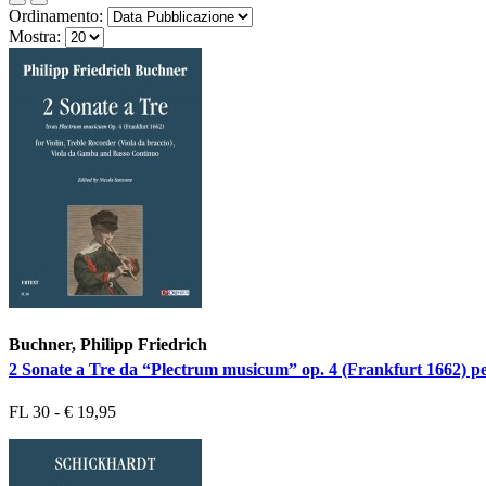
Ordinamento:
Mostra:
Buchner, Philipp Friedrich
2 Sonate a Tre da “Plectrum musicum” op. 4 (Frankfurt 1662) pe
FL 30 - € 19,95