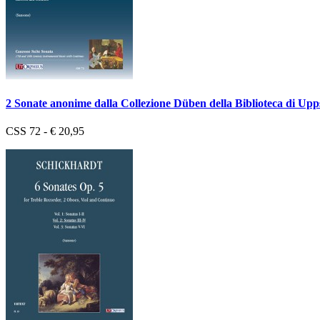
2 Sonate anonime dalla Collezione Düben della Biblioteca di Upp
CSS 72 - € 20,95