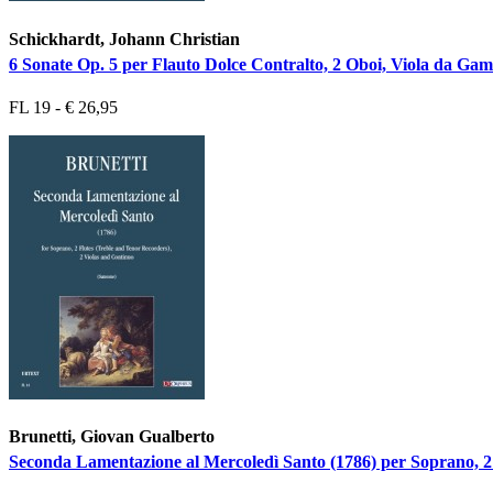
Schickhardt, Johann Christian
6 Sonate Op. 5 per Flauto Dolce Contralto, 2 Oboi, Viola da Gam
FL 19 - € 26,95
Brunetti, Giovan Gualberto
Seconda Lamentazione al Mercoledì Santo (1786) per Soprano, 2 F