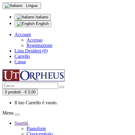
Lingua
Italiano
English
Account
Accesso
Registrazione
Lista Desideri (0)
Carrello
Cassa
0 prodotti - € 0,00
Il tuo Carrello è vuoto.
Menu
Spartiti
Pianoforte
Clavicembalo