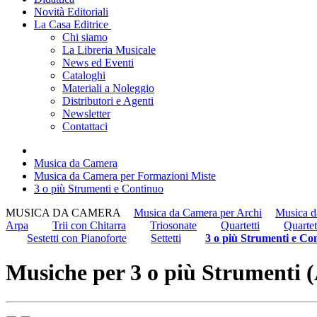
Novità Editoriali
La Casa Editrice
Chi siamo
La Libreria Musicale
News ed Eventi
Cataloghi
Materiali a Noleggio
Distributori e Agenti
Newsletter
Contattaci
Musica da Camera
Musica da Camera per Formazioni Miste
3 o più Strumenti e Continuo
MUSICA DA CAMERA
Musica da Camera per Archi
Musica d
Arpa
Trii con Chitarra
Triosonate
Quartetti
Quartet
Sestetti con Pianoforte
Settetti
3 o più Strumenti e Co
Musiche per 3 o più Strumenti (