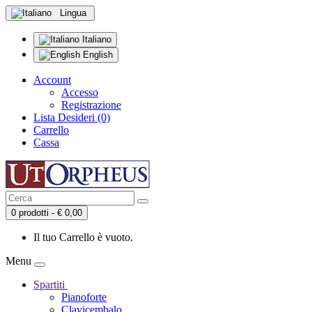
Lingua
Italiano
English
Account
Accesso
Registrazione
Lista Desideri (0)
Carrello
Cassa
0 prodotti - € 0,00
Il tuo Carrello è vuoto.
Menu
Spartiti
Pianoforte
Clavicembalo