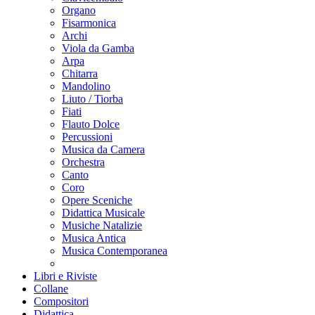
Organo
Fisarmonica
Archi
Viola da Gamba
Arpa
Chitarra
Mandolino
Liuto / Tiorba
Fiati
Flauto Dolce
Percussioni
Musica da Camera
Orchestra
Canto
Coro
Opere Sceniche
Didattica Musicale
Musiche Natalizie
Musica Antica
Musica Contemporanea
Libri e Riviste
Collane
Compositori
Didattica