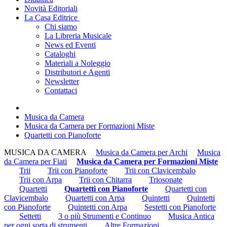
Novità Editoriali
La Casa Editrice
Chi siamo
La Libreria Musicale
News ed Eventi
Cataloghi
Materiali a Noleggio
Distributori e Agenti
Newsletter
Contattaci
Musica da Camera
Musica da Camera per Formazioni Miste
Quartetti con Pianoforte
MUSICA DA CAMERA
Musica da Camera per Archi
Musica
da Camera per Fiati
Musica da Camera per Formazioni Miste
Trii
Trii con Pianoforte
Trii con Clavicembalo
Trii con Arpa
Trii con Chitarra
Triosonate
Quartetti
Quartetti con Pianoforte
Quartetti con
Clavicembalo
Quartetti con Arpa
Quintetti
Quintetti
con Pianoforte
Quintetti con Arpa
Sestetti con Pianoforte
Settetti
3 o più Strumenti e Continuo
Musica Antica
per ogni sorta di strumenti
Altre Formazioni