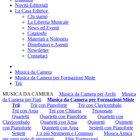
Novità Editoriali
La Casa Editrice
Chi siamo
La Libreria Musicale
News ed Eventi
Cataloghi
Materiali a Noleggio
Distributori e Agenti
Newsletter
Contattaci
Musica da Camera
Musica da Camera per Formazioni Miste
Trii
MUSICA DA CAMERA
Musica da Camera per Archi
Musica
da Camera per Fiati
Musica da Camera per Formazioni Miste
Trii
Trii con Pianoforte
Trii con Clavicembalo
Trii con Arpa
Trii con Chitarra
Triosonate
Quartetti
Quartetti con Pianoforte
Quartetti con
Clavicembalo
Quartetti con Arpa
Quintetti
Quintetti
con Pianoforte
Quintetti con Arpa
Sestetti con Pianoforte
Settetti
3 o più Strumenti e Continuo
Musica Antica
per ogni sorta di strumenti
Altre Formazioni