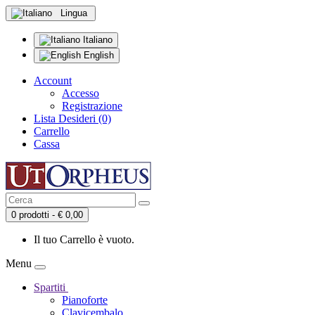
Lingua
Italiano
English
Account
Accesso
Registrazione
Lista Desideri (0)
Carrello
Cassa
0 prodotti - € 0,00
Il tuo Carrello è vuoto.
Menu
Spartiti
Pianoforte
Clavicembalo