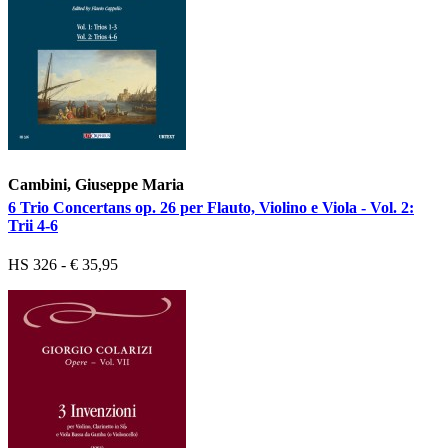
Cambini, Giuseppe Maria
6 Trio Concertans op. 26 per Flauto, Violino e Viola - Vol. 2:
Trii 4-6
HS 326 - € 35,95