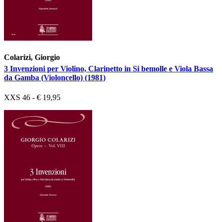
Colarizi, Giorgio
3 Invenzioni per Violino, Clarinetto in Si bemolle e Viola Bassa
da Gamba (Violoncello) (1981)
XXS 46 - € 19,95