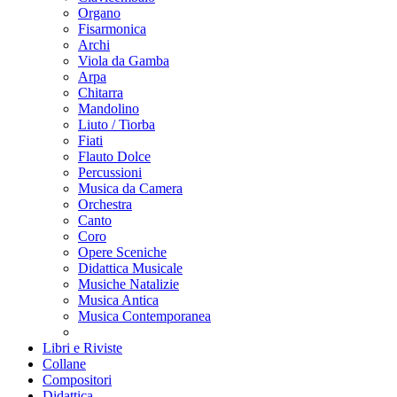
Organo
Fisarmonica
Archi
Viola da Gamba
Arpa
Chitarra
Mandolino
Liuto / Tiorba
Fiati
Flauto Dolce
Percussioni
Musica da Camera
Orchestra
Canto
Coro
Opere Sceniche
Didattica Musicale
Musiche Natalizie
Musica Antica
Musica Contemporanea
Libri e Riviste
Collane
Compositori
Didattica